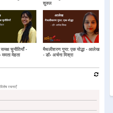
शुक्ल
 समक्ष चुनौतियाँ -
मैथलीशरण गुप्त: एक योद्धा - आलेख
 ममता मेहता
- डॉ॰ अर्चना मिश्रा
विशेष रचनाएँ