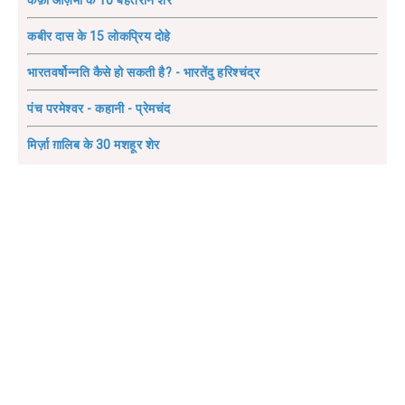
कैफ़ी आज़मी के 10 बेहतरीन शेर
कबीर दास के 15 लोकप्रिय दोहे
भारतवर्षोन्नति कैसे हो सकती है? - भारतेंदु हरिश्चंद्र
पंच परमेश्वर - कहानी - प्रेमचंद
मिर्ज़ा ग़ालिब के 30 मशहूर शेर