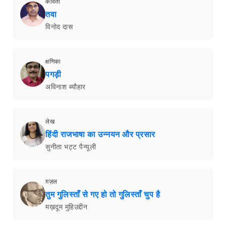
कविता
तवा
विनोद दास
क्षणिका
पगड़ी
अविनाश ब्यौहार
लेख
हिंदी राजभाषा का उन्नयन और प्रसार
सुनीता भट्ट पैन्यूली
ग़ज़ल
तुम गुलिस्ताँ से गए हो तो गुलिस्ताँ चुप है
मख़दूम मुहिउद्दीन