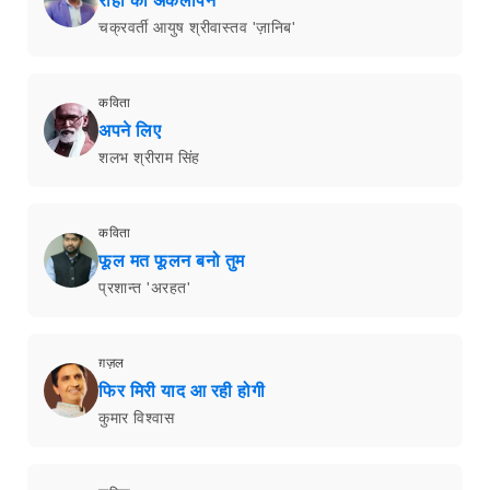
राहों का अकेलापन
चक्रवर्ती आयुष श्रीवास्तव 'ज़ानिब'
कविता
अपने लिए
शलभ श्रीराम सिंह
कविता
फूल मत फूलन बनो तुम
प्रशान्त 'अरहत'
ग़ज़ल
फिर मिरी याद आ रही होगी
कुमार विश्वास