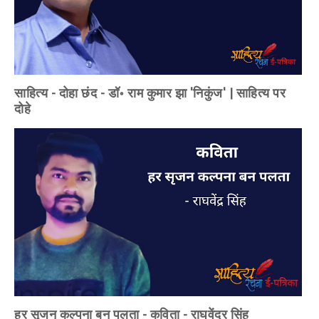
साहित्य - दोहा छंद - डॉ॰ राम कुमार झा 'निकुंज' | साहित्य पर
दोहे
हर सृजन कल्पना बन पलता - कविता - राघवेंद्र सिंह