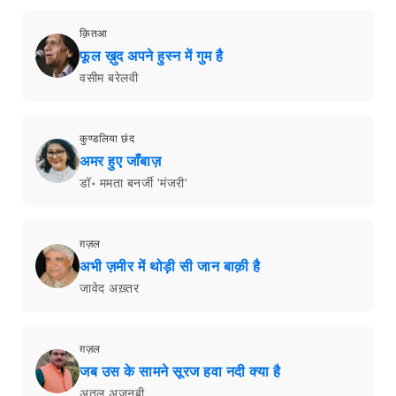
क़ितआ
फूल ख़ुद अपने हुस्न में गुम है
वसीम बरेलवी
कुण्डलिया छंद
अमर हुए जाँबाज़
डॉ॰ ममता बनर्जी 'मंजरी'
ग़ज़ल
अभी ज़मीर में थोड़ी सी जान बाक़ी है
जावेद अख़्तर
ग़ज़ल
जब उस के सामने सूरज हवा नदी क्या है
अतुल अजनबी