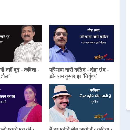
गी नहीं दृढ़ - कविता -
परिभाषा नारी कठिन - दोहा छंद -
ेतौल'
डॉ॰ राम कुमार झा 'निकुंज'
करो अपने मन की -
मैं हर महीने भीग जाती हूँ - कविता -