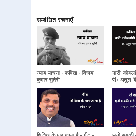
सम्बंधित रचनाएँ
न्याय याचना - कविता - विजय
नारी: कोमलां
कुमार सुतेरी
पी॰ अतुल 'ब
क्षितिज के पार जाना है - गीत -
सुनो सबकी 