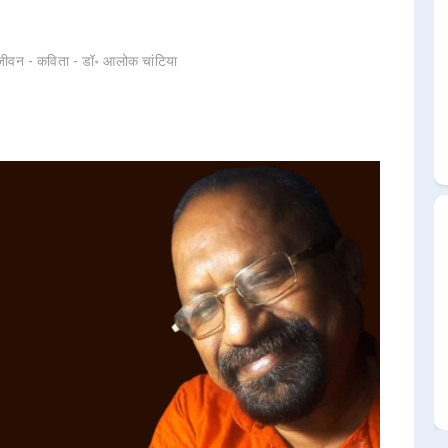
 जीवन - कविता - डॉ॰ आलोक चांटिया