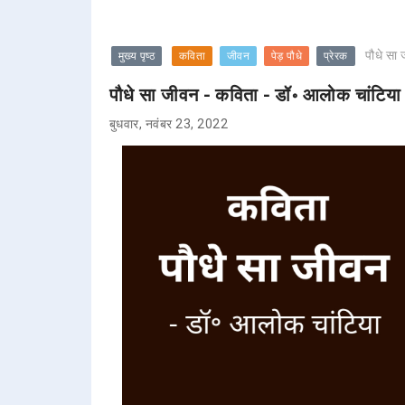
पौधे सा
मुख्य पृष्ठ
कविता
जीवन
पेड़ पौधे
प्रेरक
पौधे सा जीवन - कविता - डॉ॰ आलोक चांटिया
बुधवार, नवंबर 23, 2022