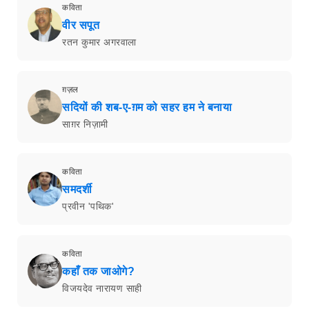
कविता
वीर सपूत
रतन कुमार अगरवाला
ग़ज़ल
सदियों की शब-ए-ग़म को सहर हम ने बनाया
साग़र निज़ामी
कविता
समदर्शी
प्रवीन 'पथिक'
कविता
कहाँ तक जाओगे?
विजयदेव नारायण साही