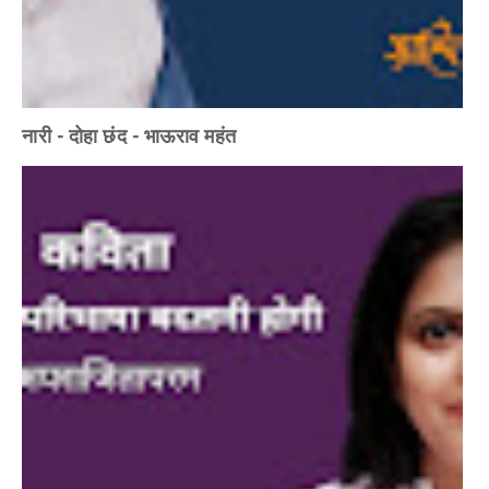
नारी - दोहा छंद - भाऊराव महंत