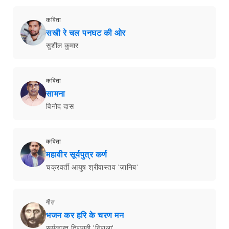
कविता
सखी रे चल पनघट की ओर
सुशील कुमार
कविता
सामना
विनोद दास
कविता
महावीर सूर्यपुत्र कर्ण
चक्रवर्ती आयुष श्रीवास्तव 'ज़ानिब'
गीत
भजन कर हरि के चरण मन
सूर्यकान्त त्रिपाठी 'निराला'