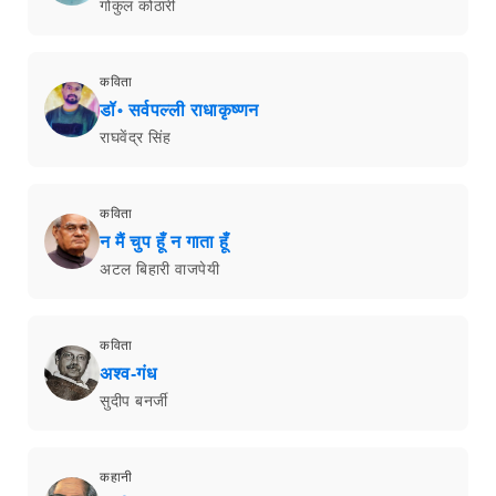
गोकुल कोठारी
कविता
डॉ॰ सर्वपल्ली राधाकृष्णन
राघवेंद्र सिंह
कविता
न मैं चुप हूँ न गाता हूँ
अटल बिहारी वाजपेयी
कविता
अश्व-गंध
सुदीप बनर्जी
कहानी