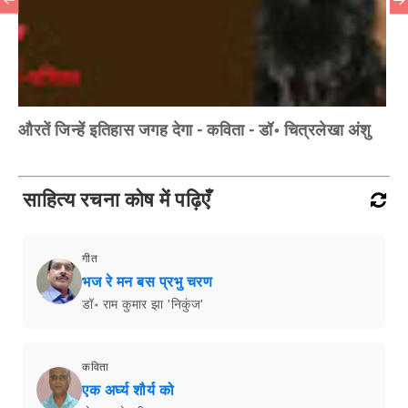
औरतें जिन्हें इतिहास जगह देगा - कविता - डॉ॰ चित्रलेखा अंशु
साहित्य रचना कोष में पढ़िएँ
गीत
भज रे मन बस प्रभु चरण
डॉ॰ राम कुमार झा 'निकुंज'
कविता
एक अर्घ्य शौर्य को