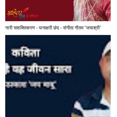
नारी सशक्तिकरण - घनाक्षरी छंद - संगीता गौतम 'जयाश्री'