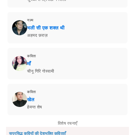
नज़्म
भली सी एक शक्ल थी
अहमद फ़राज़
कविता
माँ
चीनू गिरि गोस्वामी
कविता
खेल
हेमन्त शेष
विशेष रचनाएँ
सुप्रसिद्ध कवियों की देशभक्ति कविताएँ