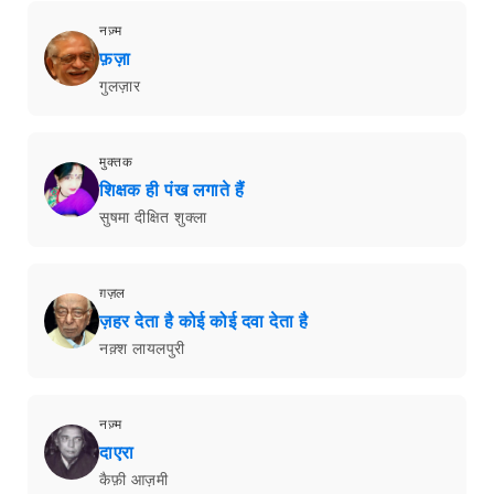
नज़्म
फ़ज़ा
गुलज़ार
मुक्तक
शिक्षक ही पंख लगाते हैं
सुषमा दीक्षित शुक्ला
ग़ज़ल
ज़हर देता है कोई कोई दवा देता है
नक़्श लायलपुरी
नज़्म
दाएरा
कैफ़ी आज़मी