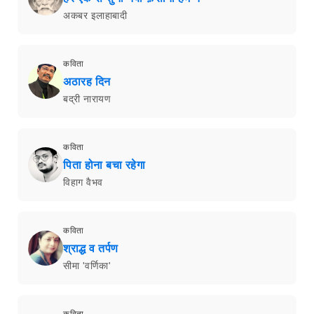
अकबर इलाहाबादी
कविता
अठारह दिन
बद्री नारायण
कविता
पिता होना बचा रहेगा
विहाग वैभव
कविता
श्राद्ध व तर्पण
सीमा 'वर्णिका'