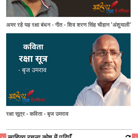
अमर रहे यह रक्षा बंधन - गीत - शिव शरण सिंह चौहान 'अंशुमाली'
रक्षा सूत्र - कविता - बृज उमराव
साहित्य रचना कोष में पढ़िएँ