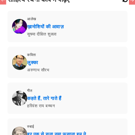
आलेख
ख़ामोशियों की आवाज़
सुषमा दीक्षित शुक्ला
कविता
लुक्का
अरुणाभ सौरभ
गीत
कहते हैं, तारे गाते हैं
हरिवंश राय बच्चन
रुबाई
हर एक से सुना नया फ़साना हम ने