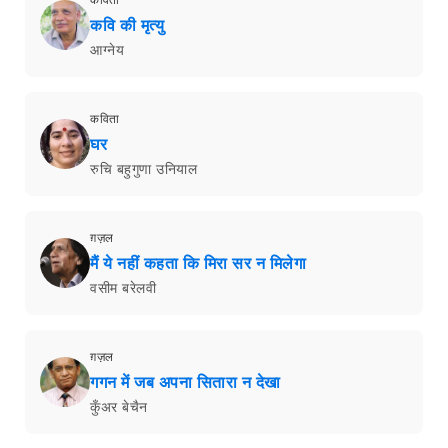
कविता
कवि की मृत्यु
आग्नेय
कविता
घर
रुचि बहुगुणा उनियाल
ग़ज़ल
मैं ये नहीं कहता कि मिरा सर न मिलेगा
वसीम बरेलवी
ग़ज़ल
गगन में जब अपना सितारा न देखा
कुँअर बेचैन