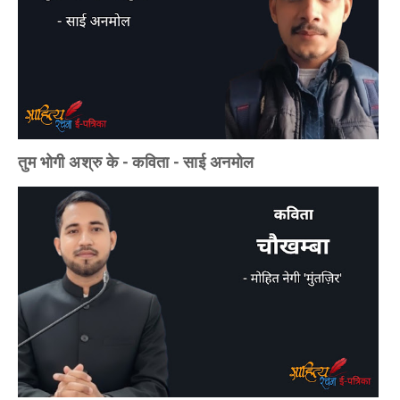
तुम भोगी अश्रु के - कविता - साई अनमोल