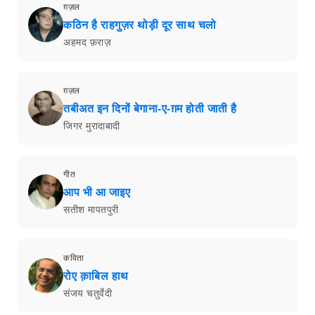
ग़ज़ल
कठिन है राहगुज़र थोड़ी दूर साथ चलो
अहमद फ़राज़
ग़ज़ल
तबीअत इन दिनों बेगाना-ए-ग़म होती जाती है
जिगर मुरादाबादी
गीत
आप भी आ जाइए
सतीश मापतपुरी
कविता
रोए क़ाबिल हाथ
संजय चतुर्वेदी