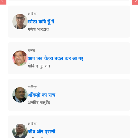
कविता
खोटा कवि हूँ मैं
गणेश भारद्वाज
ग़ज़ल
आप जब चेहरा बदल कर आ गए
गोविन्द गुलशन
कविता
आँकड़ों का सच
अरविंद चतुर्वेद
कविता
जीव और प्राणी