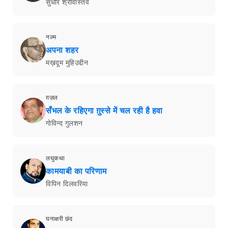
सुधीर श्रीवास्तव
नज़्म
अपना शहर
मख़दूम मुहिउद्दीन
ग़ज़ल
सँभल के रहिएगा ग़ुस्से में चल रही है हवा
गोविन्द गुलशन
लघुकथा
कामयाबी का परिणाम
विपिन दिलवरिया
घनाक्षरी छंद