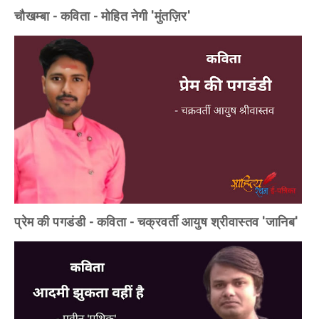
चौखम्बा - कविता - मोहित नेगी 'मुंतज़िर'
प्रेम की पगडंडी - कविता - चक्रवर्ती आयुष श्रीवास्तव 'जानिब'