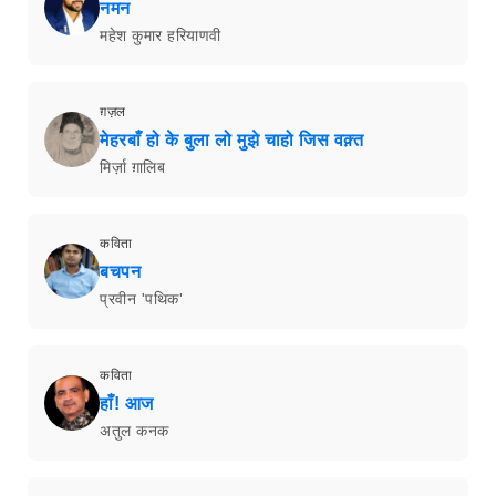
नमन
महेश कुमार हरियाणवी
ग़ज़ल
मेहरबाँ हो के बुला लो मुझे चाहो जिस वक़्त
मिर्ज़ा ग़ालिब
कविता
बचपन
प्रवीन 'पथिक'
कविता
हाँ! आज
अतुल कनक