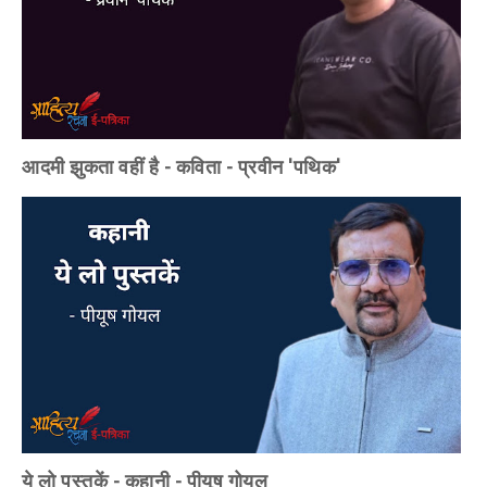
आदमी झुकता वहीं है - कविता - प्रवीन 'पथिक'
ये लो पुस्तकें - कहानी - पीयूष गोयल