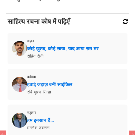
साहित्य रचना कोष में पढ़िएँ
ग़ज़ल
कोई ख़ुशबू, कोई साया, याद आया रात भर
रोहित सैनी
कविता
हवाई जहाज़ बनी साईकिल
रवि भूषण सिन्हा
उद्धरण
हम इनसान हैं...
मंगलेश डबराल