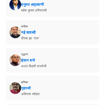
हनुमत अमृतवाणी
महेश कुमार हरियाणवी
कविता
नई शताब्दी
दीपक झा 'राज'
उद्धरण
इंसान बनो
अटल बिहारी वाजपेयी
क्षणिका
गृहस्थी
अविनाश ब्यौहार