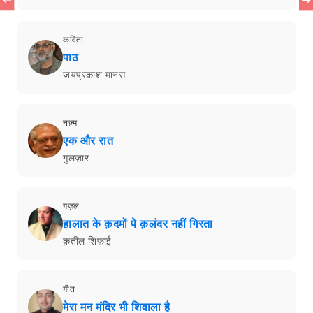
कविता
पाठ
जयप्रकाश मानस
नज़्म
एक और रात
गुलज़ार
ग़ज़ल
हालात के क़दमों पे क़लंदर नहीं गिरता
क़तील शिफ़ाई
गीत
मेरा मन मंदिर भी शिवाला है