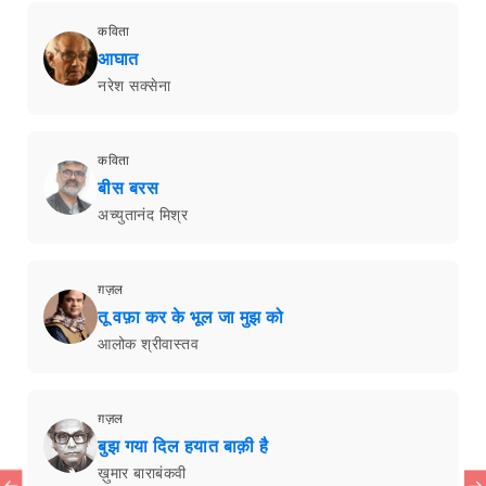
कविता
आघात
नरेश सक्सेना
कविता
बीस बरस
अच्युतानंद मिश्र
ग़ज़ल
तू वफ़ा कर के भूल जा मुझ को
आलोक श्रीवास्तव
ग़ज़ल
बुझ गया दिल हयात बाक़ी है
ख़ुमार बाराबंकवी