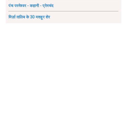
पंच परमेश्वर - कहानी - प्रेमचंद
मिर्ज़ा ग़ालिब के 30 मशहूर शेर