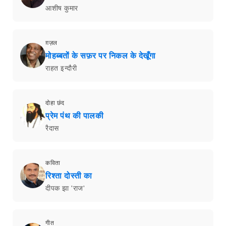
आशीष कुमार
ग़ज़ल
मोहब्बतों के सफ़र पर निकल के देखूँगा
राहत इन्दौरी
दोहा छंद
प्रेम पंथ की पालकी
रैदास
कविता
रिश्ता दोस्ती का
दीपक झा 'राज'
गीत