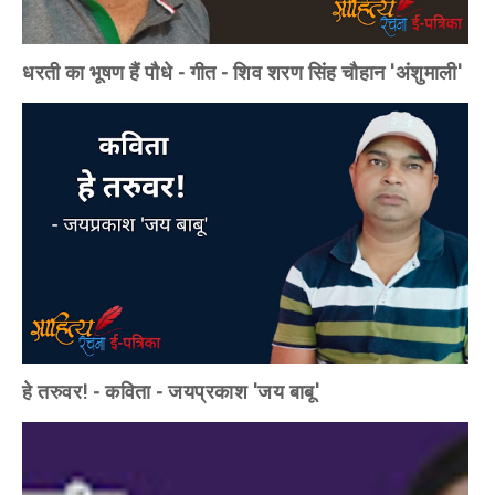
धरती का भूषण हैं पौधे - गीत - शिव शरण सिंह चौहान 'अंशुमाली'
हे तरुवर! - कविता - जयप्रकाश 'जय बाबू'