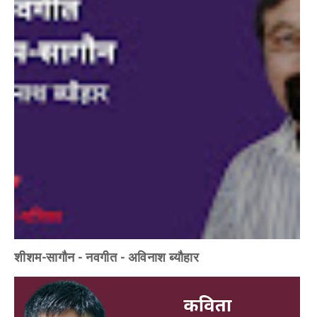
शीशम-सागौन - नवगीत - अविनाश ब्यौहार