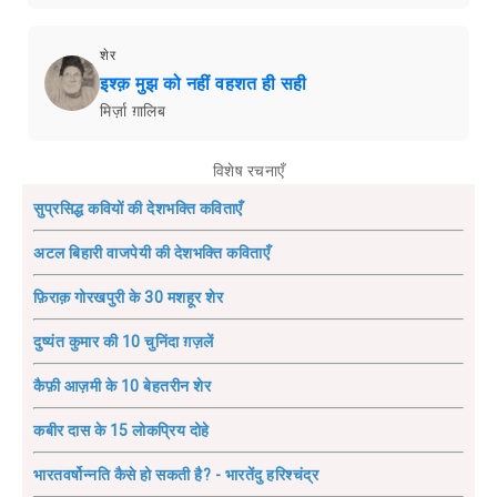
शेर
इश्क़ मुझ को नहीं वहशत ही सही
मिर्ज़ा ग़ालिब
विशेष रचनाएँ
सुप्रसिद्ध कवियों की देशभक्ति कविताएँ
अटल बिहारी वाजपेयी की देशभक्ति कविताएँ
फ़िराक़ गोरखपुरी के 30 मशहूर शेर
दुष्यंत कुमार की 10 चुनिंदा ग़ज़लें
कैफ़ी आज़मी के 10 बेहतरीन शेर
कबीर दास के 15 लोकप्रिय दोहे
भारतवर्षोन्नति कैसे हो सकती है? - भारतेंदु हरिश्चंद्र