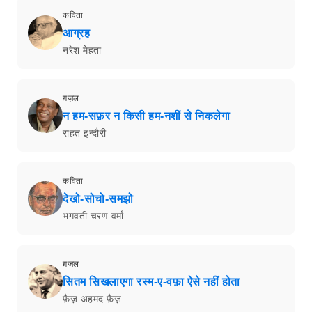
कविता
आग्रह
नरेश मेहता
ग़ज़ल
न हम-सफ़र न किसी हम-नशीं से निकलेगा
राहत इन्दौरी
कविता
देखो-सोचो-समझो
भगवती चरण वर्मा
ग़ज़ल
सितम सिखलाएगा रस्म-ए-वफ़ा ऐसे नहीं होता
फ़ैज़ अहमद फ़ैज़