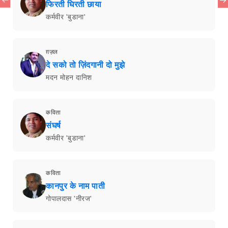
फिरती घिरती छाया
कर्मवीर 'बुडाना'
ग़ज़ल
दे सको तो ज़िंदगानी दो मुझे
मदन मोहन दानिश
कविता
संघर्ष
कर्मवीर 'बुडाना'
कविता
कानपुर के नाम पाती
गोपालदास 'नीरज'