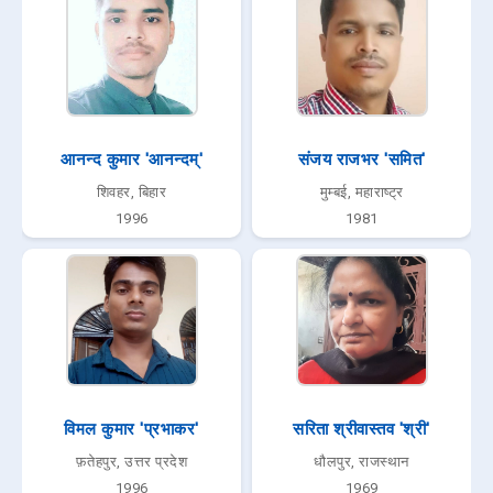
आनन्द कुमार 'आनन्दम्'
संजय राजभर 'समित'
शिवहर, बिहार
मुम्बई, महाराष्ट्र
1996
1981
विमल कुमार 'प्रभाकर'
सरिता श्रीवास्तव 'श्री'
फ़तेहपुर, उत्तर प्रदेश
धौलपुर, राजस्थान
1996
1969