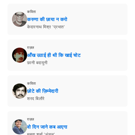
कविता
करुणा की छाया न करो
केदारनाथ मिश्र 'प्रभात'
ग़ज़ल
आँख उठाई ही थी कि खाई चोट
फ़ानी बदायुनी
कविता
छोटे की ज़िम्मेदारी
शरद बिलाैरे
ग़ज़ल
वो दिन जाने कब आएगा
ममता शर्मा 'अंचल'