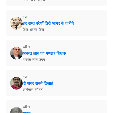
ग़ज़ल
हर सम्त परेशाँ तिरी आमद के क़रीने
फ़ैज़ अहमद फ़ैज़
कविता
अनन्त ज्ञान का भण्डार शिक्षक
गणपत लाल उदय
ग़ज़ल
दी अगर सबने ढिलाई
अविनाश ब्यौहार
कविता