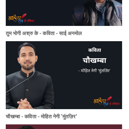
तुम भोगी अश्रु के - कविता - साई अनमोल
चौखम्बा - कविता - मोहित नेगी 'मुंतज़िर'