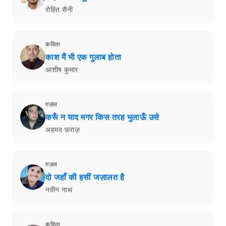
रोहित सैनी
कविता
काश मैं भी एक गुलाब होता
आशीष कुमार
ग़ज़ल
करूँ न याद मगर किस तरह भुलाऊँ उसे
अहमद फ़राज़
ग़ज़ल
दो जहाँ की हसीं जज़ालत है
नवीन नाथ
कविता