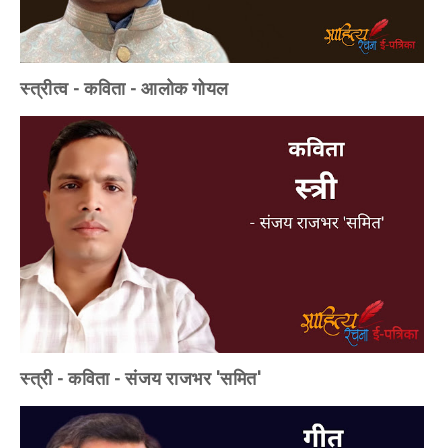
स्त्रीत्व - कविता - आलोक गोयल
स्त्री - कविता - संजय राजभर 'समित'