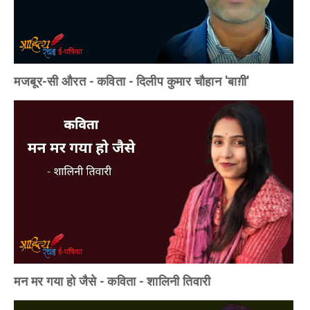
मजबूर-सी औरत - कविता - दिलीप कुमार चौहान 'बाग़ी'
मन मर गया हो जैसे - कविता - शालिनी तिवारी