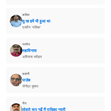
कविता
दुःख हमें भी हुआ था
प्रवीन 'पथिक'
नवगीत
महाविनाश
अविनाश ब्यौहार
कहानी
पाज़ेब
जैनेंद्र कुमार
गीत
तोहरो रूप गढूँ मैं राधिका प्यारी