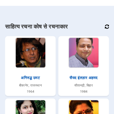
साहित्य रचना कोष से रचनाकार
अनिरुद्ध उमट
सैयद इंतज़ार अहमद
बीकानेर, राजस्थान
सीतामढ़ी, बिहार
1964
1984