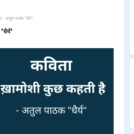
 - अतुल पाठक "धैर्य"
धैर्य"