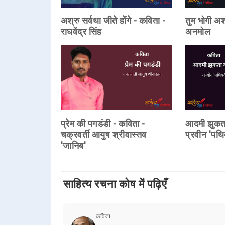
अश्रु सर्वथा जीते होंगे - कविता -
तुम भोगी अश
राघवेंद्र सिंह
अनमोल
प्रेम की पगडंडी - कविता -
आदमी झुकता 
चक्रवर्ती आयुष श्रीवास्तव
प्रवीन 'पथ
'जानिब'
साहित्य रचना कोष में पढ़िएँ
कविता