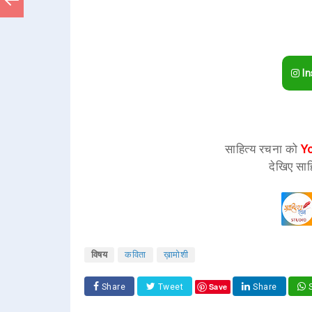
In
साहित्य रचना को
Y
देखिए साह
विषय
कविता
ख़ामोशी
Save
Share
Tweet
Share
S