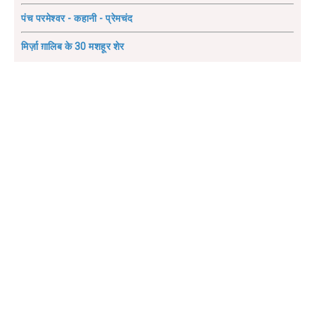
पंच परमेश्वर - कहानी - प्रेमचंद
मिर्ज़ा ग़ालिब के 30 मशहूर शेर