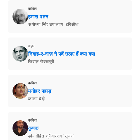
कविता
हमारा पतन
अयोध्या सिंह उपाध्याय 'हरिऔध'
ग़ज़ल
निगाह-ए-नाज़ ने पर्दे उठाए हैं क्या क्या
फ़िराक़ गोरखपुरी
कविता
मनोहर पहाड़
कमला वेदी
कविता
कृषक
डॉ॰ रोहित श्रीवास्तव 'सृजन'