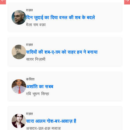
ग़ज़ल
दिन जुदाई का दिया वस्ल की शब के बदले
मेला राम वफ़ा
ग़ज़ल
सदियों की शब-ए-ग़म को सहर हम ने बनाया
साग़र निज़ामी
कविता
अशांति का सबब
रवि भूषण सिन्हा
ग़ज़ल
सारा आलम गोश-बर-आवाज़ है
असरार-उल-हक़ मजाज़