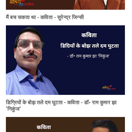
मैं बच सकता था - कविता - सुरेन्द्र जिन्सी
डिग्रियों के बोझ तले दम घुटता - कविता - डॉ॰ राम कुमार झा
'निकुंज'