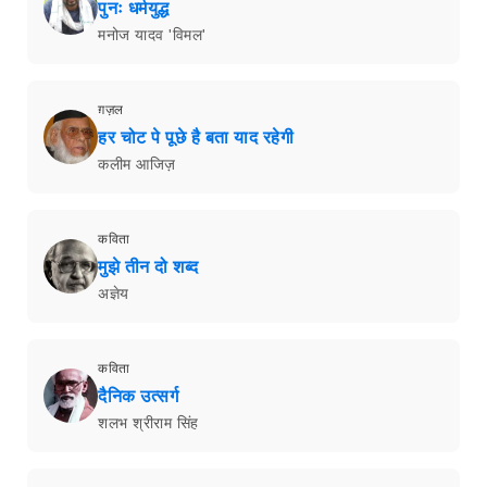
पुनः धर्मयुद्ध
मनोज यादव 'विमल'
ग़ज़ल
हर चोट पे पूछे है बता याद रहेगी
कलीम आजिज़
कविता
मुझे तीन दो शब्द
अज्ञेय
कविता
दैनिक उत्सर्ग
शलभ श्रीराम सिंह