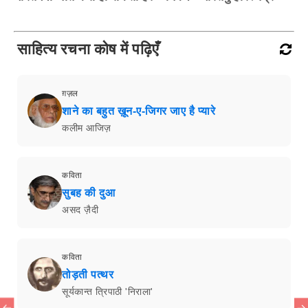
साहित्य रचना कोष में पढ़िएँ
ग़ज़ल
शाने का बहुत ख़ून-ए-जिगर जाए है प्यारे
कलीम आजिज़
कविता
सुबह की दुआ
असद ज़ैदी
कविता
तोड़ती पत्थर
सूर्यकान्त त्रिपाठी 'निराला'