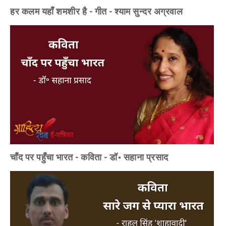
हर कलम यहाँ शमशीर है - गीत - श्याम सुन्दर अग्रवाल
चाँद पर पहुँचा भारत - कविता - डॉ॰ सहाना प्रसाद