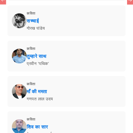
कविता
सच्चाई
गोरख पांडेय
कविता
तुम्हारे साथ
प्रवीन 'पथिक'
कविता
माँ की ममता
गणपत लाल उदय
कविता
शिव का सार