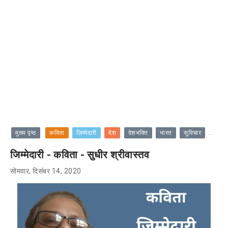
जिम्मे
मुख्य पृष्ठ
कविता
ज़िम्मेदारी
देश
देशभक्ति
भारत
सुविचार
जिम्मेदारी - कविता - सुधीर श्रीवास्तव
सोमवार, दिसंबर 14, 2020