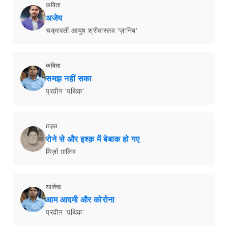
कविता
अजेय
चक्रवर्ती आयुष श्रीवास्तव 'ज़ानिब'
कविता
समझ नहीं सका
प्रवीन 'पथिक'
ग़ज़ल
रोने से और इश्क़ में बेबाक हो गए
मिर्ज़ा ग़ालिब
आलेख
आम आदमी और कोरोना
प्रवीन 'पथिक'