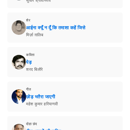
सुधीर श्रीवास्तव
शेर
आईना क्यूँ न दूँ कि तमाशा कहें जिसे
मिर्ज़ा ग़ालिब
कविता
पेड़
शरद बिलाैरे
गीत
छोड़ भतैरा जाएगी
महेश कुमार हरियाणवी
दोहा छंद