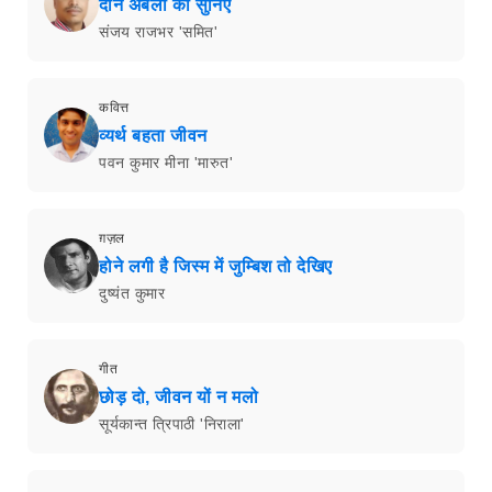
दीन अबलों की सुनिए
संजय राजभर 'समित'
कवित्त
व्यर्थ बहता जीवन
पवन कुमार मीना 'मारुत'
ग़ज़ल
होने लगी है जिस्म में जुम्बिश तो देखिए
दुष्यंत कुमार
गीत
छोड़ दो, जीवन यों न मलो
सूर्यकान्त त्रिपाठी 'निराला'