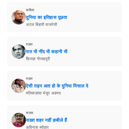
कविता
दुनिया का इतिहास पूछता
अटल बिहारी वाजपेयी
ग़ज़ल
रात भी नींद भी कहानी भी
फ़िराक़ गोरखपुरी
ग़ज़ल
ऐसी तड़प अता हो के दुनिया मिसाल दे
मलिकज़ादा मंज़ूर अहमद
सजल
सख़्त शहर नहीं क़बीले हैं
अविनाश ब्यौहार