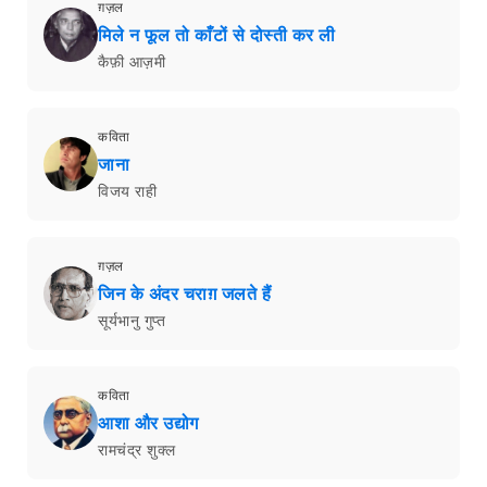
ग़ज़ल
मिले न फूल तो काँटों से दोस्ती कर ली
कैफ़ी आज़मी
कविता
जाना
विजय राही
ग़ज़ल
जिन के अंदर चराग़ जलते हैं
सूर्यभानु गुप्त
कविता
आशा और उद्योग
रामचंद्र शुक्ल