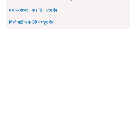
पंच परमेश्वर - कहानी - प्रेमचंद
मिर्ज़ा ग़ालिब के 30 मशहूर शेर