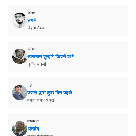
कविता
सपने
विहाग वैभव
कविता
आसमान तुम्हारे कितने तारे
सुदीप बनर्जी
ग़ज़ल
उससे पूछा कुछ दिन पहले
ममता शर्मा 'अंचल'
लघुकथा
अंतर्द्वंद