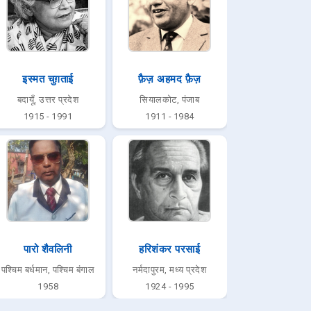
इस्मत चुग़ताई
फ़ैज़ अहमद फ़ैज़
बदायूँ, उत्तर प्रदेश
सियालकोट, पंजाब
1915 - 1991
1911 - 1984
पारो शैवलिनी
हरिशंकर परसाई
पश्चिम बर्धमान, पश्चिम बंगाल
नर्मदापुरम, मध्य प्रदेश
1958
1924 - 1995