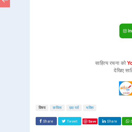
In
साहित्य रचना को
Y
देखिए साह
विषय
कविता
छठ पर्व
भक्ति
Save
Share
Tweet
Share
S