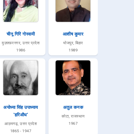
चीनू गिरि गोस्वामी
आशीष कुमार
मुज़फ़्फ़रनगर, उत्तर प्रदेश
भोजपुर, बिहार
1986
1989
अयोध्या सिंह उपाध्याय
अतुल कनक
'हरिऔध'
कोटा, राजस्थान
1967
आज़मगढ़, उत्तर प्रदेश
1865 - 1947