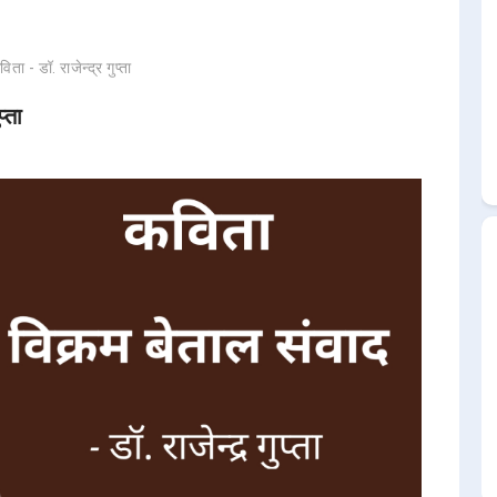
ता - डॉ. राजेन्द्र गुप्ता
्ता