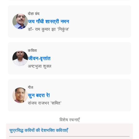
दोहा छंद
जय गाँधी शास्त्री नमन
डॉ॰ राम कुमार झा 'निकुंज'
कविता
जीवन-वृत्तांत
अष्टभुजा शुक्‍ल
गीत
सुन बदरा रे!
संजय राजभर 'समित'
विशेष रचनाएँ
सुप्रसिद्ध कवियों की देशभक्ति कविताएँ