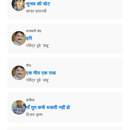
चुनाव की चोट
काका हाथरसी
घनाक्षरी छंद
हरि
रविंद्र दुबे 'बाबू'
गीत
एक मीरा एक राधा
रविंद्र दुबे 'बाबू'
कविता
माँ तुम कभी थकती नहीं हो
विजय कृष्ण