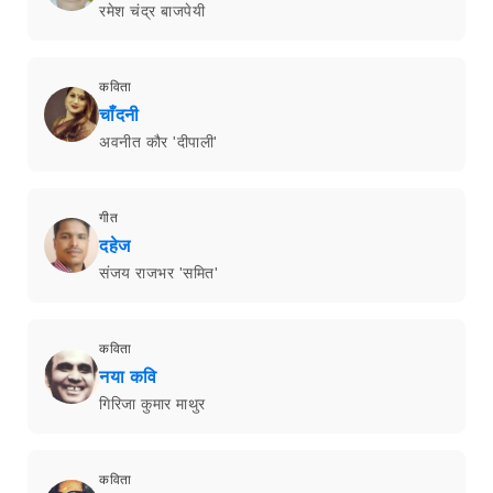
रमेश चंद्र बाजपेयी
कविता
चाँदनी
अवनीत कौर 'दीपाली'
गीत
दहेज
संजय राजभर 'समित'
कविता
नया कवि
गिरिजा कुमार माथुर
कविता