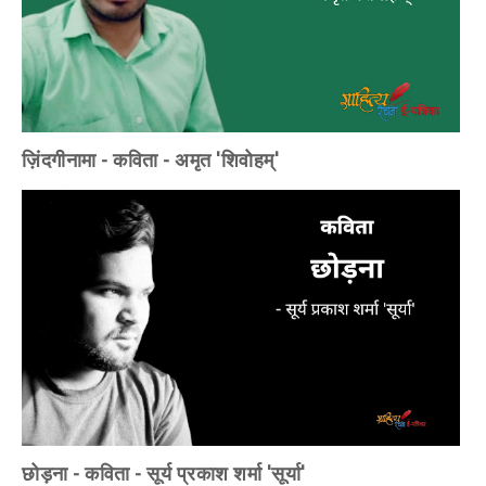
ज़िंदगीनामा - कविता - अमृत 'शिवोहम्'
छोड़ना - कविता - सूर्य प्रकाश शर्मा 'सूर्या'