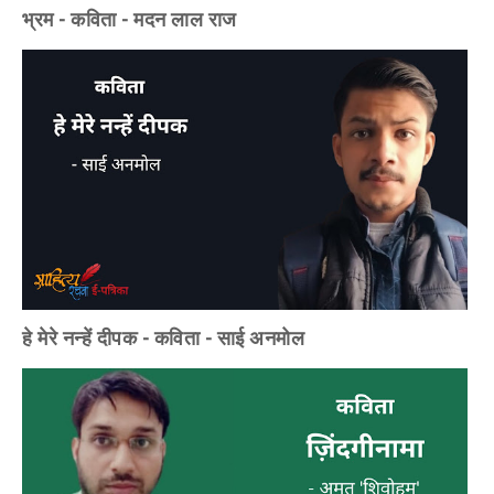
भ्रम - कविता - मदन लाल राज
हे मेरे नन्हें दीपक - कविता - साई अनमोल