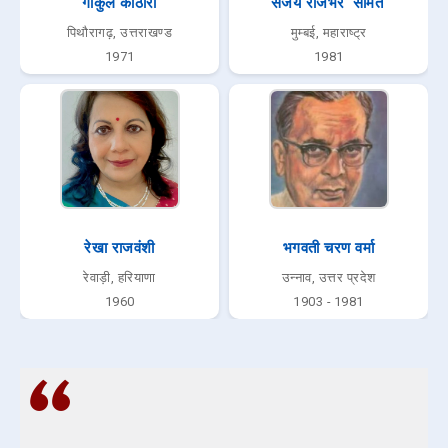
गोकुल कोठारी
संजय राजभर 'समित'
पिथौरागढ़, उत्तराखण्ड
मुम्बई, महाराष्ट्र
1971
1981
रेखा राजवंशी
भगवती चरण वर्मा
रेवाड़ी, हरियाणा
उन्नाव, उत्तर प्रदेश
1960
1903 - 1981