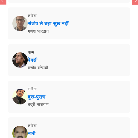
कविता
संतोष से बड़ा सुख नहीं
गणेश भारद्वाज
नज़्म
बेबसी
वसीम बरेलवी
कविता
दुख-पुराण
बद्री नारायण
कविता
नारी