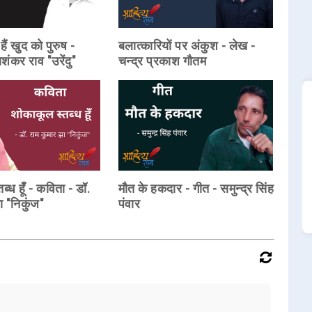
ैं खुद को पुरुष -
बलात्कारियों पर अंकुश - लेख -
शंकर राव "उरेंदु"
चन्द्र प्रकाश गौतम
्ध हूँ - कविता - डॉ.
मौत के हकदार - गीत - समुन्द्र सिंह
ा "निकुंज"
पंवार