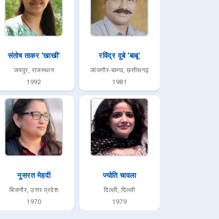
संतोष ताकर 'खाखी'
रविंद्र दुबे 'बाबू'
जयपुर, राजस्थान
जांजगीर-चाम्पा, छत्तीसगढ़
1992
1981
नुसरत मेहदी
ज्योति चावला
बिजनौर, उत्तर प्रदेश
दिल्ली, दिल्ली
1970
1979