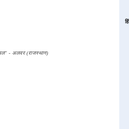
हि
ंचल" - अलवर (राजस्थान)