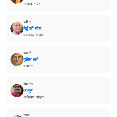
अर्पिता राठौर
कविता
गेहूँ की सोच
प्रभाकर माचवे
कहानी
मुक्ति-मार्ग
प्रेमचंद
दोहा छंद
फागुन
अविनाश ब्यौहार
ग़ज़ल