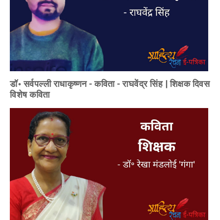
डॉ॰ सर्वपल्ली राधाकृष्णन - कविता - राघवेंद्र सिंह | शिक्षक दिवस
विशेष कविता