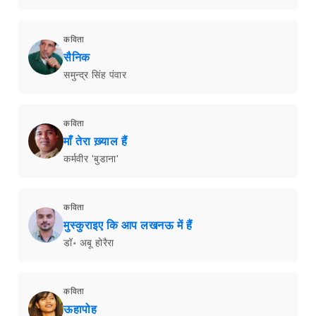
कविता
सैनिक
समुन्द्र सिंह पंवार
कविता
माँ तेरा ख़्याल हैं
कर्मवीर 'बुडाना'
कविता
मुस्कुराइए कि आप लखनऊ में हैं
डॉ॰ अबू होरैरा
कविता
ऊहापोह