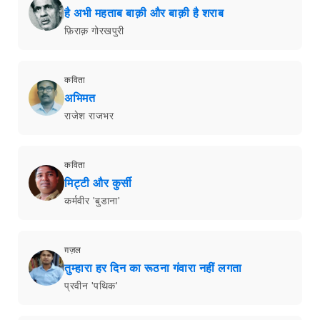
है अभी महताब बाक़ी और बाक़ी है शराब
फ़िराक़ गोरखपुरी
कविता
अभिमत
राजेश राजभर
कविता
मिट्टी और कुर्सी
कर्मवीर 'बुडाना'
ग़ज़ल
तुम्हारा हर दिन का रूठना गंवारा नहीं लगता
प्रवीन 'पथिक'