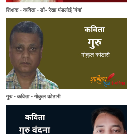
शिक्षक - कविता - डॉ॰ रेखा मंडलोई 'गंगा'
गुरु - कविता - गोकुल कोठारी