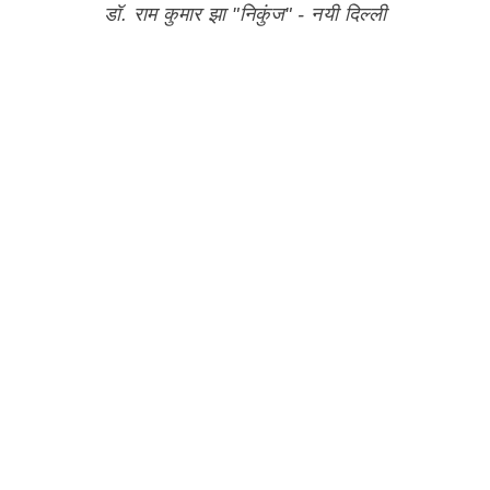
डॉ. राम कुमार झा "निकुंज" - नयी दिल्ली