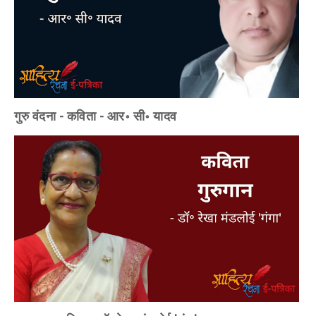
गुरु वंदना - कविता - आर॰ सी॰ यादव