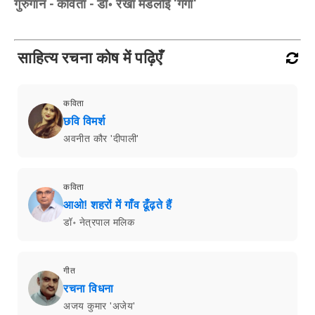
गुरुगान - कविता - डॉ॰ रेखा मंडलोई 'गंगा'
साहित्य रचना कोष में पढ़िएँ
कविता
छवि विमर्श
अवनीत कौर 'दीपाली'
कविता
आओ! शहरों में गाँव ढूँढ़ते हैं
डॉ॰ नेत्रपाल मलिक
गीत
रचना विधना
अजय कुमार 'अजेय'