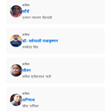
कविता
साँसें
प्रयाग नारायण त्रिपाठी
कविता
डॉ॰ सर्वपल्ली राधाकृष्णन
राघवेंद्र सिंह
कविता
जीवन
सरिता श्रीवास्तव 'श्री'
कविता
अग्निपथ
सीमा 'वर्णिका'