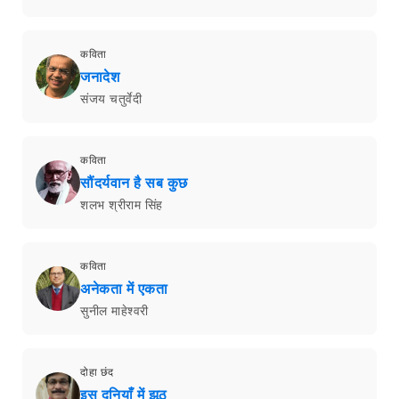
कविता
जनादेश
संजय चतुर्वेदी
कविता
सौंदर्यवान है सब कुछ
शलभ श्रीराम सिंह
कविता
अनेकता में एकता
सुनील माहेश्वरी
दोहा छंद
इस दुनियाँ में झूठ