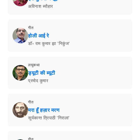
अविनाश ब्यौहार
गीत
होली आई रे
डॉ॰ राम कुमार झा 'निकुंज'
लघुकथा
ड्यूटी की ब्यूटी
प्रमोद कुमार
गीत
मरा हूँ हज़ार मरण
सूर्यकान्त त्रिपाठी 'निराला'
गीत