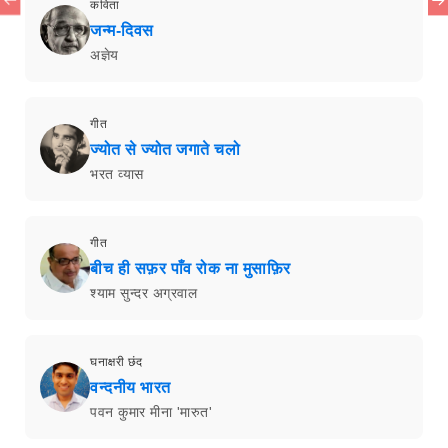
कविता
जन्म-दिवस
अज्ञेय
गीत
ज्योत से ज्योत जगाते चलो
भरत व्यास
गीत
बीच ही सफ़र पाँव रोक ना मुसाफ़िर
श्याम सुन्दर अग्रवाल
घनाक्षरी छंद
वन्दनीय भारत
पवन कुमार मीना 'मारुत'