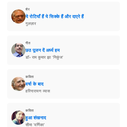
शेर
ये रोटियाँ हैं ये सिक्के हैं और दाएरे हैं
गुलज़ार
गीत
छठ पूजन दें अर्घ्य हम
डॉ॰ राम कुमार झा 'निकुंज'
कविता
वर्षा के बाद
हरिनारायण व्यास
कविता
हुआ शंखनाद
सीमा 'वर्णिका'