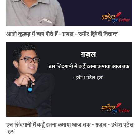
आओ कुल्हड़ में चाय पीते हैं - ग़ज़ल - समीर द्विवेदी नितान्त
इस ज़िंदगानी में कहूँ इतना कमाया आज तक - ग़ज़ल - हरीश पटेल
'हर'