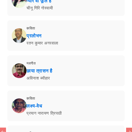
प्यार वो फूल है
चीनू गिरि गोस्वामी
कविता
प्रलोभन
रतन कुमार अगरवाला
नवगीत
छाया त्रासन है
अविनाश ब्यौहार
कविता
लक्ष्य-वेध
प्रयाग नारायण त्रिपाठी