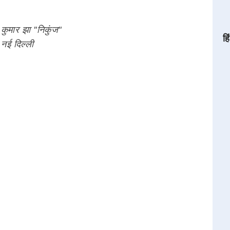
 कुमार झा ''निकुंज"
हि
नई दिल्ली