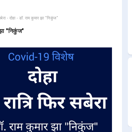
सबेरा - दोहा - डॉ. राम कुमार झा ''निकुंज"
झा ''निकुंज"