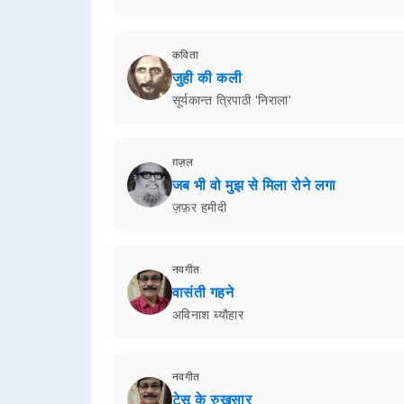
कविता
जुही की कली
सूर्यकान्त त्रिपाठी 'निराला'
ग़ज़ल
जब भी वो मुझ से मिला रोने लगा
ज़फ़र हमीदी
नवगीत
वासंती गहने
अविनाश ब्यौहार
नवगीत
टेसू के रुख़सार