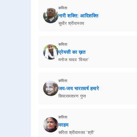
कविता
नारी शक्ति: आदिशक्ति
सुधीर श्रीवास्तव
कविता
प्रेयसी का ख़त
मनोज यादव 'विमल'
कविता
जय-जय भारतवर्ष हमारे
सियारामशरण गुप्त
कविता
मरहम
सरिता श्रीवास्तव 'श्री'