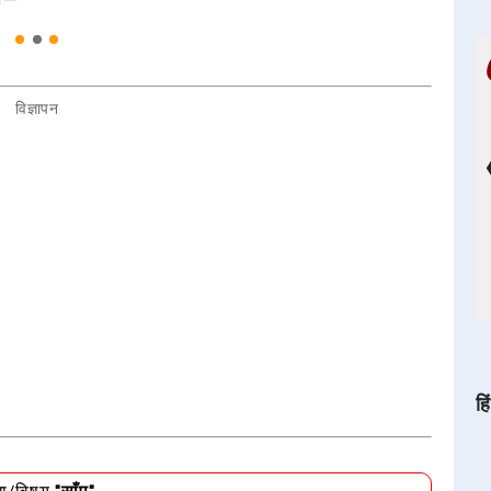
विज्ञापन
हि