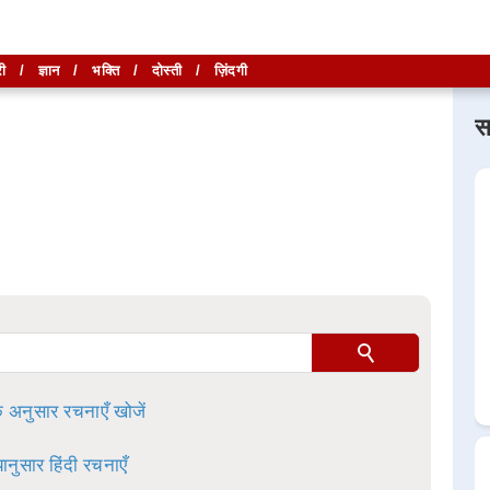
ी
/
ज्ञान
/
भक्ति
/
दोस्ती
/
ज़िंदगी
स
लिखें और
लिखें और
खोजें
खोजें
ा है।
े अनुसार रचनाएँ खोजें
ानुसार हिंदी रचनाएँ