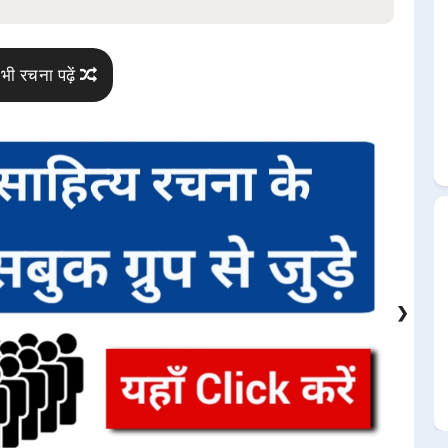
भी रचना पढ़ें
❯