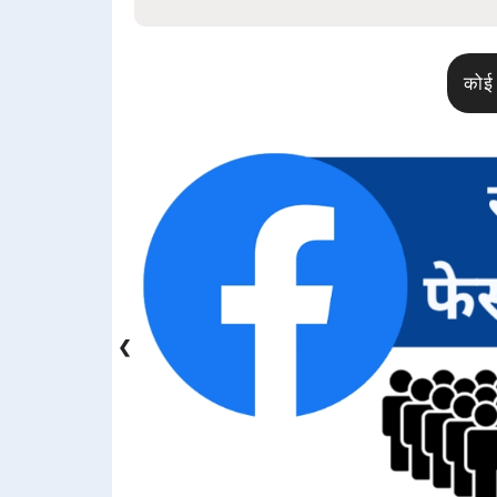
कोई 
❮