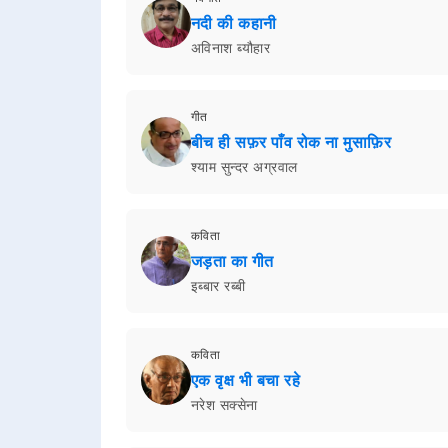
नदी की कहानी
अविनाश ब्यौहार
गीत
बीच ही सफ़र पाँव रोक ना मुसाफ़िर
श्याम सुन्दर अग्रवाल
कविता
जड़ता का गीत
इब्बार रब्बी
कविता
एक वृक्ष भी बचा रहे
नरेश सक्सेना