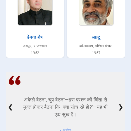
हेमन्त शेष
लाल्टू
जयपुर, राजस्थान
कोलकाता, पश्चिम बंगाल
1952
1957
अकेले बैठना, चुप बैठना—इस प्रश्न की चिंता से
❮
❯
मुक्त होकर बैठना कि ‘क्या सोच रहे हो?’—यह भी
एक सुख है।
- अज्ञेय