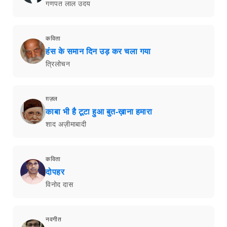
गणपत लाल उदय
कविता
हंस के समान दिन उड़ कर चला गया
त्रिलोचन
ग़ज़ल
काबा भी है टूटा हुआ बुत-ख़ाना हमारा
शाद अज़ीमाबादी
कविता
दोपहर
विनोद दास
नवगीत