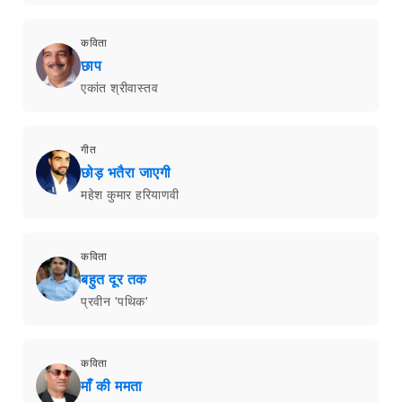
कविता
छाप
एकांत श्रीवास्तव
गीत
छोड़ भतैरा जाएगी
महेश कुमार हरियाणवी
कविता
बहुत दूर तक
प्रवीन 'पथिक'
कविता
माँ की ममता