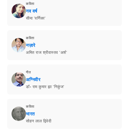
कविता
नव वर्ष
सीमा 'वर्णिका'
कविता
नज़ारे
अमित राज श्रीवास्तव 'अर्श'
गीत
अग्निवीर
डॉ॰ राम कुमार झा 'निकुंज'
कविता
भारत
सोहन लाल द्विवेदी