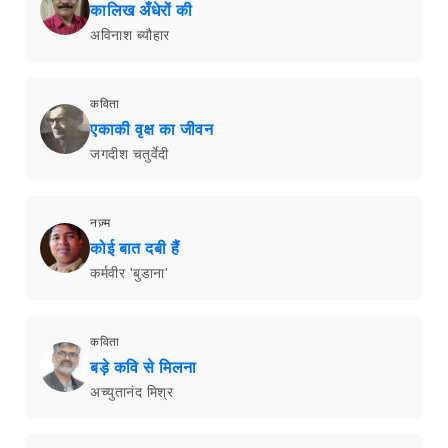
कालिख अँधेरों की
अविनाश ब्यौहार
कविता
एकाकी वृक्ष का जीवन
जगदीश चतुर्वेदी
नज़्म
कोई बात दबी हैं
कर्मवीर 'बुडाना'
कविता
बड़े कवि से मिलना
अच्युतानंद मिश्र