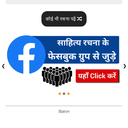
कोई भी रचना पढ़ें
❮
❯
विज्ञापन