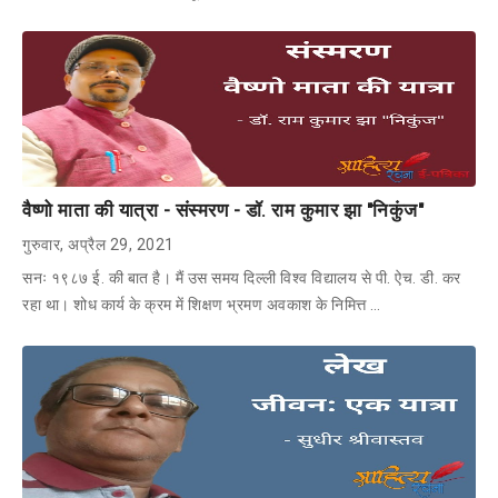
वैष्णो माता की यात्रा - संस्मरण - डॉ. राम कुमार झा "निकुंज"
गुरुवार, अप्रैल 29, 2021
सनः १९८७ ई. की बात है। मैं उस समय दिल्ली विश्व विद्यालय से पी. ऐच. डी. कर
रहा था। शोध कार्य के क्रम में शिक्षण भ्रमण अवकाश के निमित्त …