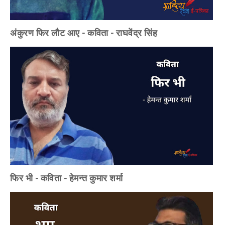
अंकुरण फिर लौट आए - कविता - राघवेंद्र सिंह
फिर भी - कविता - हेमन्त कुमार शर्मा