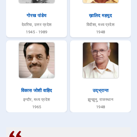
गोरख पांडेय
ख़ालिद महमूद
देवरिया, उत्तर प्रदेश
विदीशा, मध्य प्रदेश
1945 - 1989
1948
विकास जोशी वाहिद
उद्‌भ्रान्त
इन्दौर, मध्य प्रदेश
झुन्झुनू, राजस्थान
1965
1948