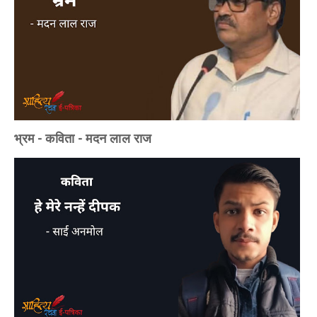
भ्रम - कविता - मदन लाल राज