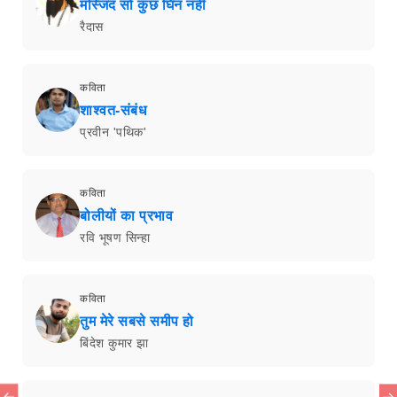
मस्जिद सों कुछ घिन नहीं
रैदास
कविता
शाश्वत-संबंध
प्रवीन 'पथिक'
कविता
बोलीयों का प्रभाव
रवि भूषण सिन्हा
कविता
तुम मेरे सबसे समीप हो
बिंदेश कुमार झा