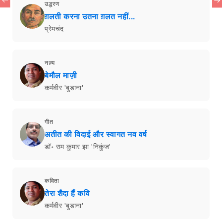
उद्धरण
ग़लती करना उतना ग़लत नहीं...
प्रेमचंद
नज़्म
बेमौल माज़ी
कर्मवीर 'बुडाना'
गीत
अतीत की विदाई और स्वागत नव वर्ष
डॉ॰ राम कुमार झा 'निकुंज'
कविता
तेरा शैदा हैं कवि
कर्मवीर 'बुडाना'