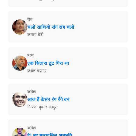
गीत
चलो साथियो संग संग चलो
कमला वेदी
नज़्म
एक सितारा टूट गिरा था
जयंत परमार
कविता
आज हैं केसर रंग रँगे वन
गिरिजा कुमार माथुर
कविता
हे! मृदु मलयानिल अनुभूति