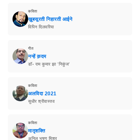
कविता
ख़ूबसूरती निहारती आईने
विपिन दिलवरिया
गीत
नन्हें क़दम
डॉ॰ राम कुमार झा 'निकुंज'
कविता
अलविदा 2021
सुधीर श्रीवास्तव
कविता
मातृशक्ति
अनिल भूषण मिश्र