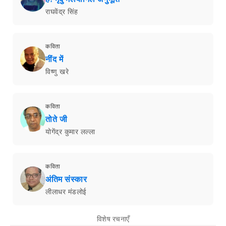
राघवेंद्र सिंह
कविता
नींद में
विष्णु खरे
कविता
तोते जी
योगेंद्र कुमार लल्ला
कविता
अंतिम संस्कार
लीलाधर मंडलोई
विशेष रचनाएँ