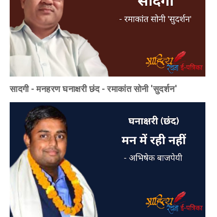
सादगी - मनहरण घनाक्षरी छंद - रमाकांत सोनी 'सुदर्शन'