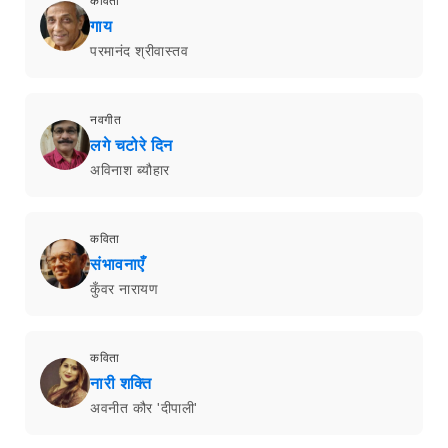
कविता
गाय
परमानंद श्रीवास्तव
नवगीत
लगे चटोरे दिन
अविनाश ब्यौहार
कविता
संभावनाएँ
कुँवर नारायण
कविता
नारी शक्ति
अवनीत कौर 'दीपाली'