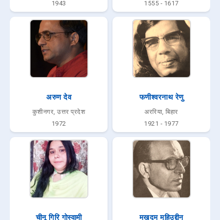
1943
1555 - 1617
अरुण देव
फणीश्वरनाथ रेणु
कुशीनगर, उत्तर प्रदेश
अररिया, बिहार
1972
1921 - 1977
चीनू गिरि गोस्वामी
मख़दूम मुहिउद्दीन