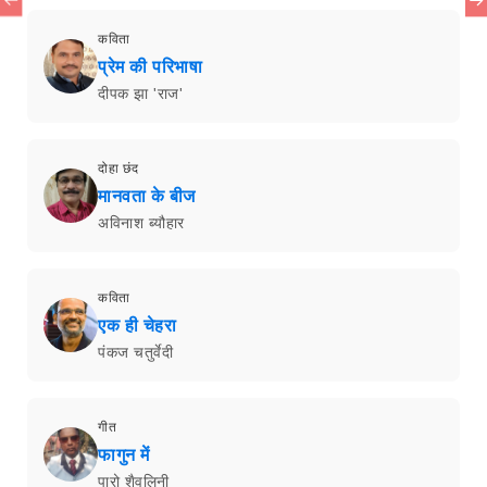
कविता
प्रेम की परिभाषा
दीपक झा 'राज'
दोहा छंद
मानवता के बीज
अविनाश ब्यौहार
कविता
एक ही चेहरा
पंकज चतुर्वेदी
गीत
फागुन में
पारो शैवलिनी