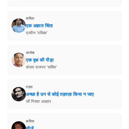
कविता
एक अज्ञात चिंता
प्रवीन 'पथिक'
आलेख
एक वृक्ष की पीड़ा
संजय राजभर 'समित'
ग़ज़ल
अच्छा है उन से कोई तक़ाज़ा किया न जाए
जाँ निसार अख़्तर
कविता
चीज़ें