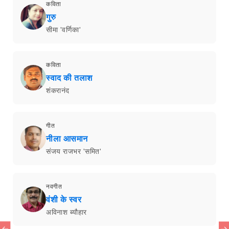
कविता
गुरु
सीमा 'वर्णिका'
कविता
स्वाद की तलाश
शंकरानंद
गीत
नीला आसमान
संजय राजभर 'समित'
नवगीत
वंशी के स्वर
अविनाश ब्यौहार