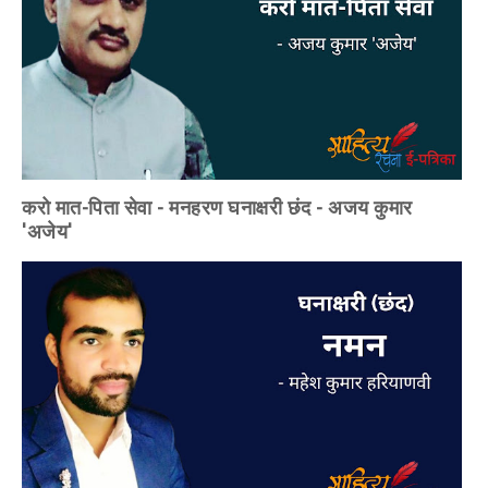
करो मात-पिता सेवा - मनहरण घनाक्षरी छंद - अजय कुमार
'अजेय'