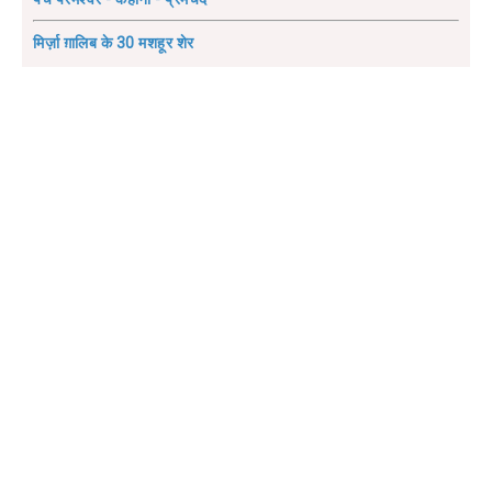
मिर्ज़ा ग़ालिब के 30 मशहूर शेर