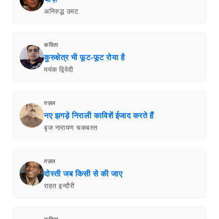
अनिरुद्ध उमट
कविता
कुरुक्षेत्र भी फूट-फूट रोया है
मयंक द्विवेदी
ग़ज़ल
नए झगड़े निराली काविशें ईजाद करते हैं
बृज नारायण चकबस्त
ग़ज़ल
दोस्ती जब किसी से की जाए
राहत इन्दौरी