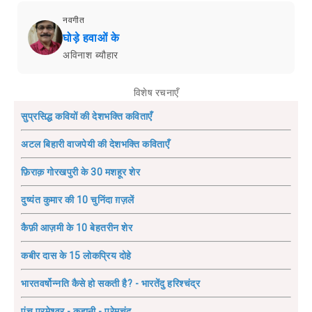
नवगीत
घोड़े हवाओं के
अविनाश ब्यौहार
विशेष रचनाएँ
सुप्रसिद्ध कवियों की देशभक्ति कविताएँ
अटल बिहारी वाजपेयी की देशभक्ति कविताएँ
फ़िराक़ गोरखपुरी के 30 मशहूर शेर
दुष्यंत कुमार की 10 चुनिंदा ग़ज़लें
कैफ़ी आज़मी के 10 बेहतरीन शेर
कबीर दास के 15 लोकप्रिय दोहे
भारतवर्षोन्नति कैसे हो सकती है? - भारतेंदु हरिश्चंद्र
पंच परमेश्वर - कहानी - प्रेमचंद