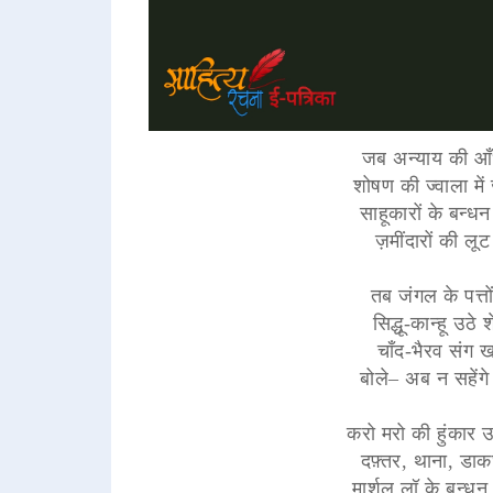
जब अन्याय की आँ
शोषण की ज्वाला मे
साहूकारों के बन्ध
ज़मींदारों की ल
तब जंगल के पत्तों
सिद्धू-कान्हू उ
चाँद-भैरव संग ख
बोले– अब न सहेंगे 
करो मरो की हुंकार उ
दफ़्तर, थाना, डा
मार्शल लॉ के बन्धन 