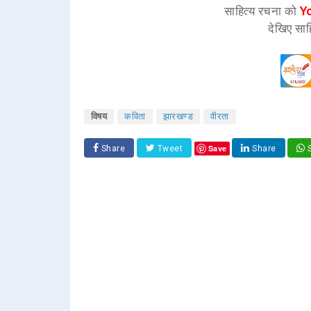
साहित्य रचना को
Y
देखिए साह
विषय
कविता
झारखण्ड
वीरता
Save
Share
Tweet
Share
S