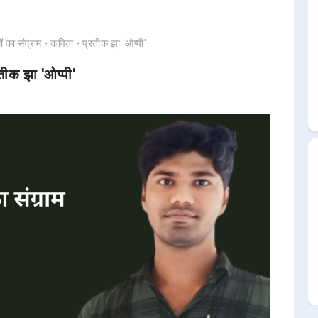
ालों का संग्राम - कविता - प्रतीक झा 'ओप्पी'
रतीक झा 'ओप्पी'