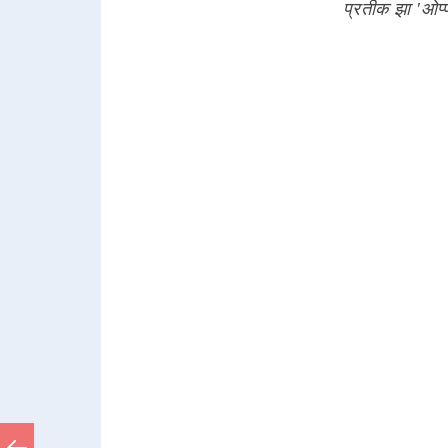
प्रतीक झा 'ओप्प