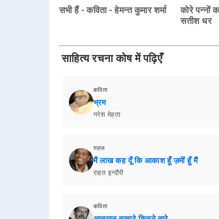
सभी हैं - कविता - हेमन्त कुमार शर्मा
कोरे पन्नों 
सतीश धर
साहित्य रचना कोष में पढ़िएँ
कविता
भ्रम
नरेश मेहता
ग़ज़ल
मैं लाख कह दूँ कि आकाश हूँ ज़मीं हूँ मैं
राहत इन्दौरी
कविता
आसमान तुम्हारे कितने तारे