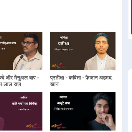
्चे और मैनुअल बाप -
प्रतीक्षा - कविता - फैजान अहमद
दन लाल राज
खान