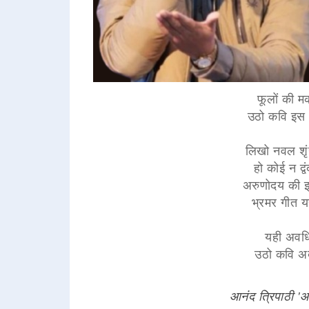
फूलों की मक
उठो कवि इस भ
लिखो नवल शृंग
हो कोई न द्
अरुणोदय की झ
भ्रमर गीत य
यही अवधि 
उठो कवि अब
आनंद त्रिपाठी '