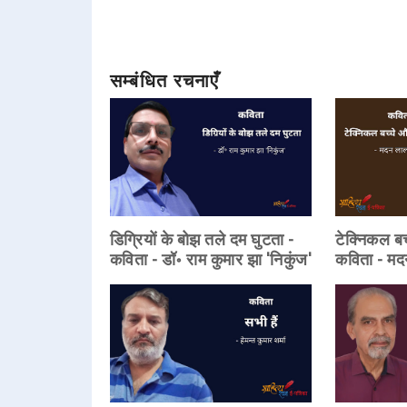
सम्बंधित रचनाएँ
डिग्रियों के बोझ तले दम घुटता -
टेक्निकल बच
कविता - डॉ॰ राम कुमार झा 'निकुंज'
कविता - म