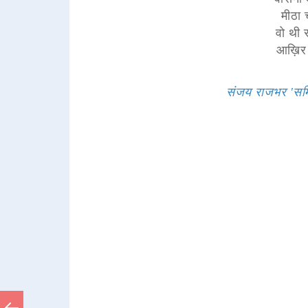
मीठा
वो थी स
आख़िर क
संजय राजभर 'सम