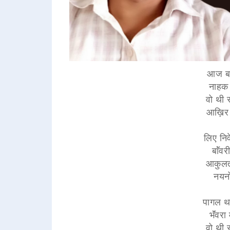
आज बहु
नाहक 
वो थी स
आख़िर क
लिए निव
बाॅंव
आकुलता
नयनो
पागल था
भॅंवर
वो थी स