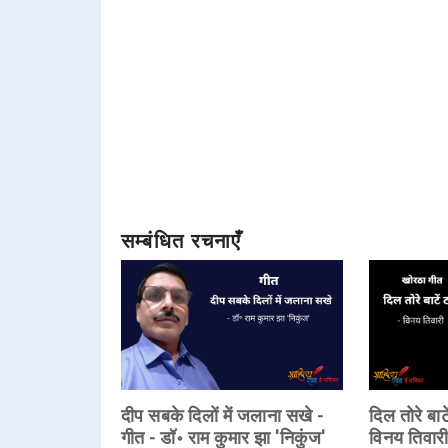
सम्बंधित रचनाएँ
दीप सबके दिलों में जलाना सखे -
दिल तोरे बाट
गीत - डॉ॰ राम कुमार झा 'निकुंज'
विनय तिवार