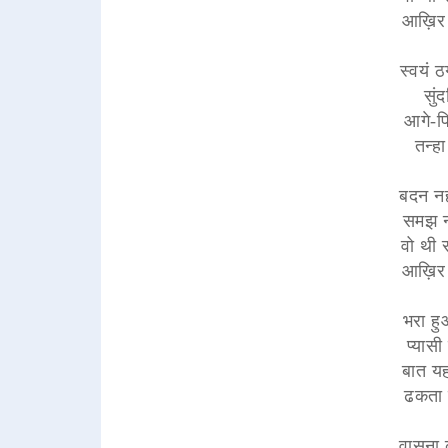
आख़िर क
स्वयं ठ
सुंद
आगे-पि
तन्हा
बदन नही
समझ नह
वो थी स
आख़िर क
भरा हु
प्यास
बात यह
ढकता 
वासना 