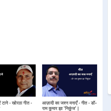
ें टाने - खोरठा गीत -
आज़ादी का जश्न मनाएँ - गीत - डॉ॰
ी
राम कुमार झा 'निकुंज' |