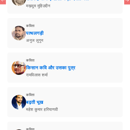
मख़दूम मुहिउद्दीन
कविता
पत्थलगड़ी
अनुज लुगुन
कविता
किसान कवि और उसका पुत्र
रामविलास शर्मा
कविता
बढ़ती भूख
महेश कुमार हरियाणवी
कविता