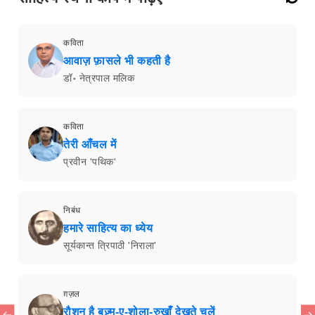
कविता
आवाज़ फ़ासले भी कहती है
डॉ॰ नेत्रपाल मलिक
कविता
तेरी आँचल में
प्रवीन 'पथिक'
निबंध
हमारे साहित्य का ध्येय
सूर्यकान्त त्रिपाठी 'निराला'
ग़ज़ल
रौशन है बज़्म-ए-शोला-रुख़ाँ देखते चलें