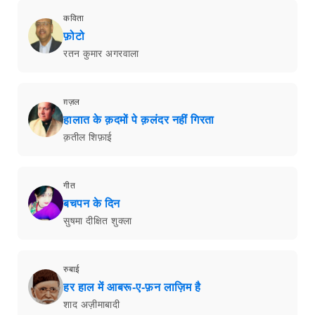
कविता
फ़ोटो
रतन कुमार अगरवाला
ग़ज़ल
हालात के क़दमों पे क़लंदर नहीं गिरता
क़तील शिफ़ाई
गीत
बचपन के दिन
सुषमा दीक्षित शुक्ला
रुबाई
हर हाल में आबरू-ए-फ़न लाज़िम है
शाद अज़ीमाबादी