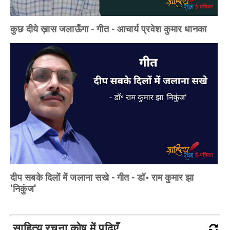
कुछ दीये ख़ास जलाऊँगा - गीत - आचार्य प्रवेश कुमार धानका
दीप सबके दिलों में जलाना सखे - गीत - डॉ॰ राम कुमार झा
'निकुंज'
साहित्य रचना कोष में पढ़िएँ