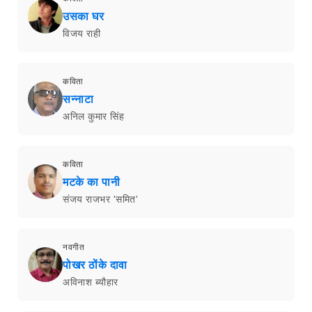
उसका घर
विजय राही
कविता
सन्नाटा
अनिल कुमार सिंह
कविता
मटके का पानी
संजय राजभर 'समित'
नवगीत
पोखर ठोंके दावा
अविनाश ब्यौहार