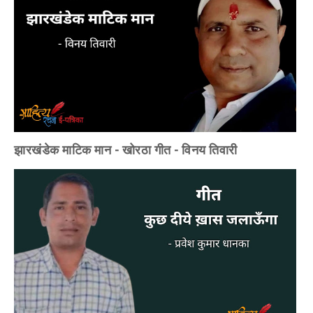
झारखंडेक माटिक मान - खोरठा गीत - विनय तिवारी