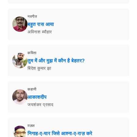
नवगीत
बहुत रास आया
अविनाश ब्यौहार
कविता
तुम में और मुझ में कौन है बेहतर?
बिंदेश कुमार झा
कहानी
आकाशदीप
जयशंकर प्रसाद
ग़ज़ल
निगाह-ए-यार जिसे आश्ना-ए-राज़ करे