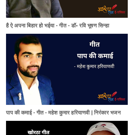
है ऐ अपना बिहार हो भईया - गीत - डॉ॰ रवि भूषण सिन्हा
पाप की कमाई - गीत - महेश कुमार हरियाणवी | निरंकार भजन