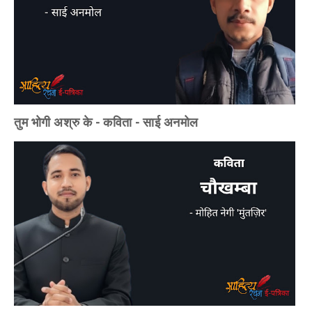
तुम भोगी अश्रु के - कविता - साई अनमोल