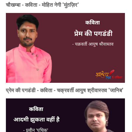
चौखम्बा - कविता - मोहित नेगी 'मुंतज़िर'
प्रेम की पगडंडी - कविता - चक्रवर्ती आयुष श्रीवास्तव 'जानिब'