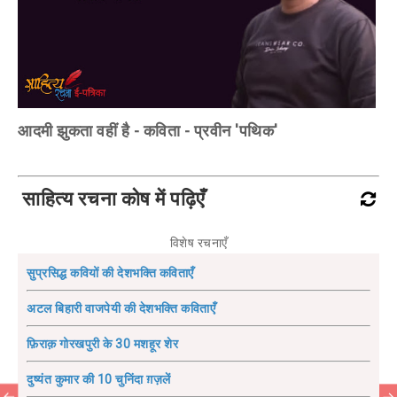
आदमी झुकता वहीं है - कविता - प्रवीन 'पथिक'
साहित्य रचना कोष में पढ़िएँ
विशेष रचनाएँ
सुप्रसिद्ध कवियों की देशभक्ति कविताएँ
अटल बिहारी वाजपेयी की देशभक्ति कविताएँ
फ़िराक़ गोरखपुरी के 30 मशहूर शेर
दुष्यंत कुमार की 10 चुनिंदा ग़ज़लें