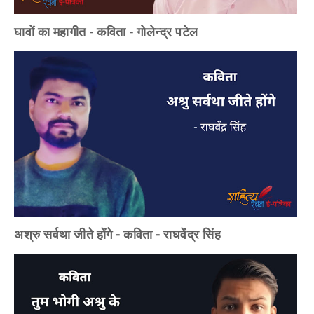
घावों का महागीत - कविता - गोलेन्द्र पटेल
अश्रु सर्वथा जीते होंगे - कविता - राघवेंद्र सिंह