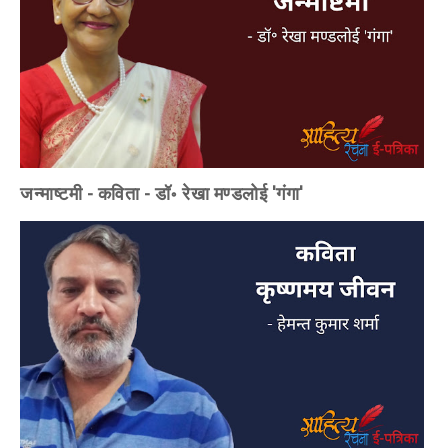
जन्माष्टमी - कविता - डॉ॰ रेखा मण्डलोई 'गंगा'