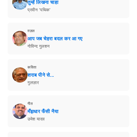
तुम्हें लिखना चाहा
प्रवीन 'पथिक'
ग़ज़ल
आप जब चेहरा बदल कर आ गए
गोविन्द गुलशन
कविता
शराब पीने से...
गुलज़ार
गीत
मँझधार फँसी नैया
उमेश यादव