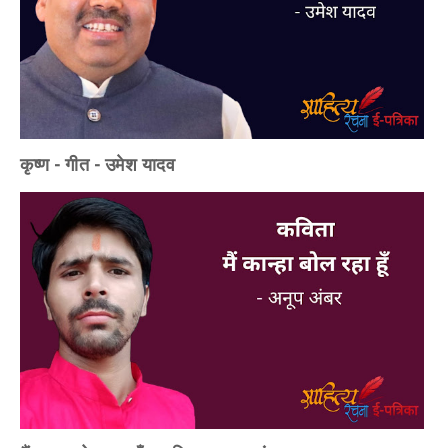
कृष्ण - गीत - उमेश यादव