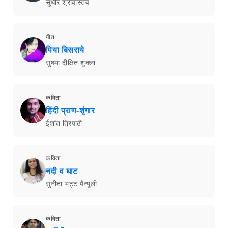
सुधीर श्रीवास्तव
गीत
पिया बिसराये
सुषमा दीक्षित शुक्ला
कविता
हिंदी प्राण-शृंगार
ईशांत त्रिपाठी
कविता
नदी व घाट
सुनीता भट्ट पैन्यूली
कविता