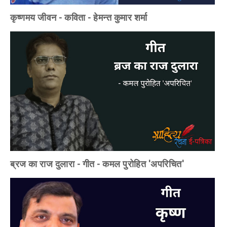
कृष्णमय जीवन - कविता - हेमन्त कुमार शर्मा
ब्रज का राज दुलारा - गीत - कमल पुरोहित 'अपरिचित'