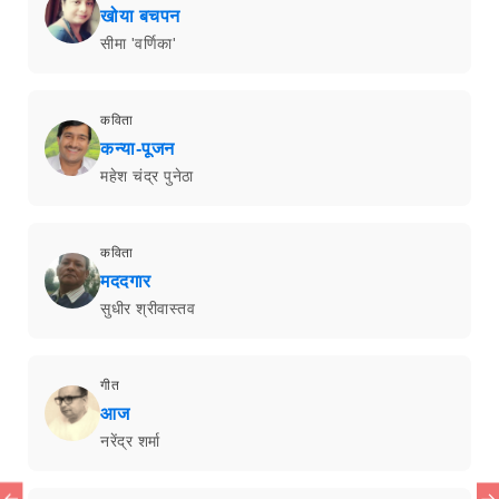
खोया बचपन
सीमा 'वर्णिका'
कविता
कन्या-पूजन
महेश चंद्र पुनेठा
कविता
मददगार
सुधीर श्रीवास्तव
गीत
आज
नरेंद्र शर्मा