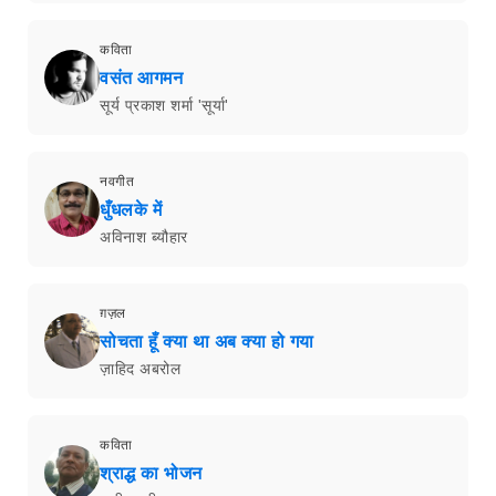
कविता
वसंत आगमन
सूर्य प्रकाश शर्मा 'सूर्या'
नवगीत
धुँधलके में
अविनाश ब्यौहार
ग़ज़ल
सोचता हूँ क्या था अब क्या हो गया
ज़ाहिद अबरोल
कविता
श्राद्ध का भोजन