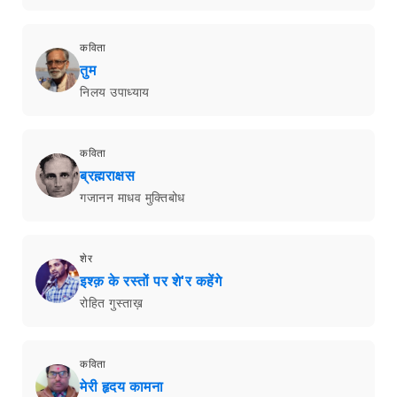
कविता
तुम
निलय उपाध्याय
कविता
ब्रह्मराक्षस
गजानन माधव मुक्तिबोध
शेर
इश्क़ के रस्तों पर शे'र कहेंगे
रोहित गुस्ताख़
कविता
मेरी हृदय कामना