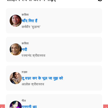
कविता
चाँद मिरा हैं
कर्मवीर 'बुडाना'
कविता
नदी
परमानंद श्रीवास्तव
ग़ज़ल
तू वफ़ा कर के भूल जा मुझ को
आलोक श्रीवास्तव
गीत
गुनगुनी धूप