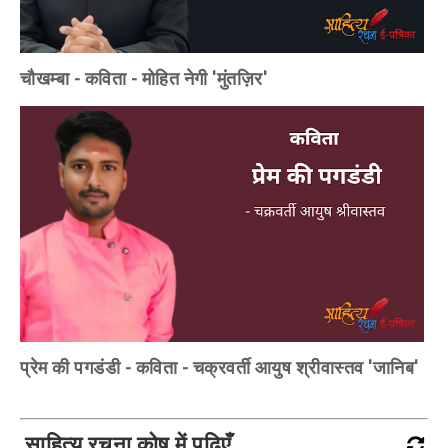
चौखम्बा - कविता - मोहित नेगी 'मुंतज़िर'
प्रेम की पगडंडी - कविता - चक्रवर्ती आयुष श्रीवास्तव 'जानिब'
साहित्य रचना कोष में पढ़िएँ