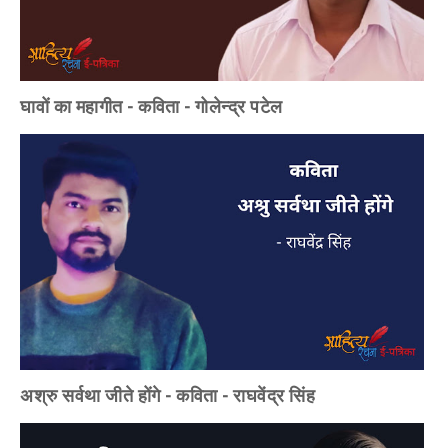
घावों का महागीत - कविता - गोलेन्द्र पटेल
अश्रु सर्वथा जीते होंगे - कविता - राघवेंद्र सिंह