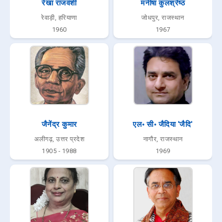
रेखा राजवंशी
मनीषा कुलश्रेष्ठ
रेवाड़ी, हरियाणा
जोधपुर, राजस्थान
1960
1967
जैनेंद्र कुमार
एल॰ सी॰ जैदिया 'जैदि'
अलीगढ़, उत्तर प्रदेश
नागौर, राजस्थान
1905 - 1988
1969