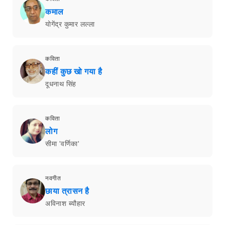
कमाल
योगेंद्र कुमार लल्ला
कविता
कहीं कुछ खो गया है
दूधनाथ सिंह
कविता
लोग
सीमा 'वर्णिका'
नवगीत
छाया त्रासन है
अविनाश ब्यौहार