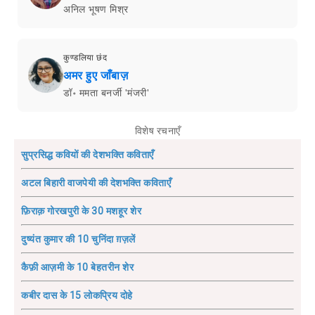
अनिल भूषण मिश्र
कुण्डलिया छंद
अमर हुए जाँबाज़
डॉ॰ ममता बनर्जी 'मंजरी'
विशेष रचनाएँ
सुप्रसिद्ध कवियों की देशभक्ति कविताएँ
अटल बिहारी वाजपेयी की देशभक्ति कविताएँ
फ़िराक़ गोरखपुरी के 30 मशहूर शेर
दुष्यंत कुमार की 10 चुनिंदा ग़ज़लें
कैफ़ी आज़मी के 10 बेहतरीन शेर
कबीर दास के 15 लोकप्रिय दोहे