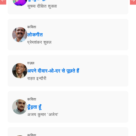
सुषमा दीक्षित शुक्ला
कविता
लोकगीत
प्रेमशंकर शुक्ल
ग़ज़ल
अपने दीवार-ओ-दर से पूछते हैं
राहत इन्दौरी
कविता
ढूँढ़ता हूँ
अजय कुमार 'अजेय'
कविता