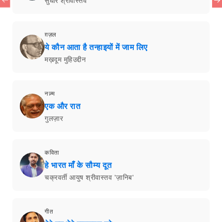
सुधीर श्रीवास्तव
ग़ज़ल
ये कौन आता है तन्हाइयों में जाम लिए
मख़दूम मुहिउद्दीन
नज़्म
एक और रात
गुलज़ार
कविता
हे भारत माँ के सौम्य दूत
चक्रवर्ती आयुष श्रीवास्तव 'ज़ानिब'
गीत