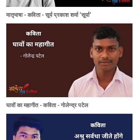
मातृभाषा - कविता - सूर्य प्रकाश शर्मा 'सूर्या'
घावों का महागीत - कविता - गोलेन्द्र पटेल