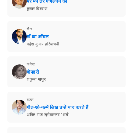
मेरे मन तेरे पागलपन को
कुमार विश्वास
गीत
माँ का आँचल
महेश कुमार हरियाणवी
कविता
दोपहरी
शकुन्त माथुर
ग़ज़ल
गीत-ओ-नज़्में लिख उन्हें याद करते हैं
अमित राज श्रीवास्तव 'अर्श'