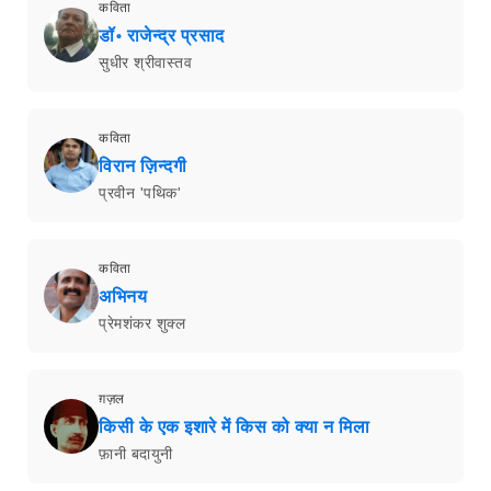
कविता
डॉ॰ राजेन्द्र प्रसाद
सुधीर श्रीवास्तव
कविता
विरान ज़िन्दगी
प्रवीन 'पथिक'
कविता
अभिनय
प्रेमशंकर शुक्ल
ग़ज़ल
किसी के एक इशारे में किस को क्या न मिला
फ़ानी बदायुनी