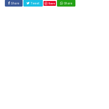
Save
Share
Tweet
Share