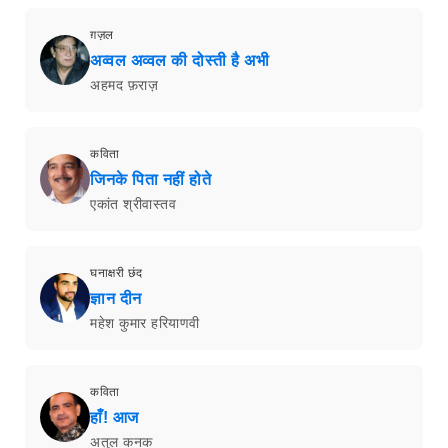
ग़ज़ल
अव्वल अव्वल की दोस्ती है अभी
अहमद फ़राज़
कविता
जिनके पिता नहीं होते
एकांत श्रीवास्तव
घनाक्षरी छंद
ज्ञान दीन
महेश कुमार हरियाणवी
कविता
हाँ! आज
अतुल कनक