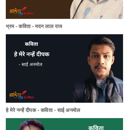
भ्रम - कविता - मदन लाल राज
हे मेरे नन्हें दीपक - कविता - साई अनमोल