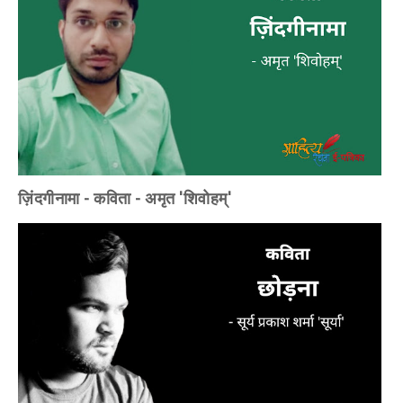
ज़िंदगीनामा - कविता - अमृत 'शिवोहम्'