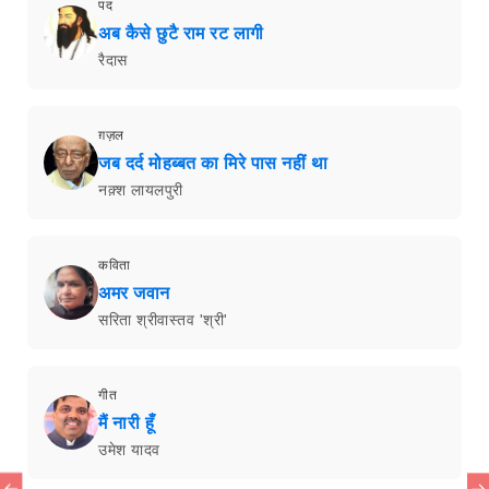
पद
अब कैसे छुटै राम रट लागी
रैदास
ग़ज़ल
जब दर्द मोहब्बत का मिरे पास नहीं था
नक़्श लायलपुरी
कविता
अमर जवान
सरिता श्रीवास्तव 'श्री'
गीत
मैं नारी हूँ
उमेश यादव