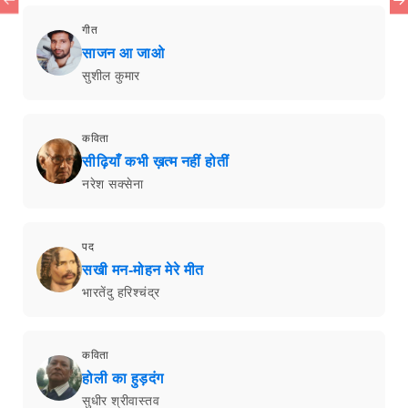
गीत
साजन आ जाओ
सुशील कुमार
कविता
सीढ़ियाँ कभी ख़त्म नहीं होतीं
नरेश सक्सेना
पद
सखी मन-मोहन मेरे मीत
भारतेंदु हरिश्चंद्र
कविता
होली का हुड़दंग
सुधीर श्रीवास्तव