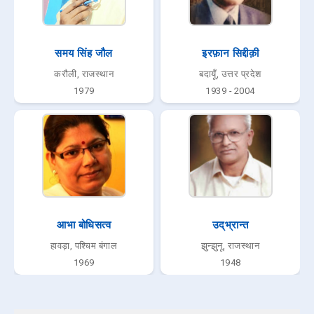
समय सिंह जौल
इरफ़ान सिद्दीक़ी
करौली, राजस्थान
बदायूँ, उत्तर प्रदेश
1979
1939 - 2004
आभा बोधिसत्व
उद्‌भ्रान्त
हावड़ा, पश्चिम बंगाल
झुन्झुनू, राजस्थान
1969
1948