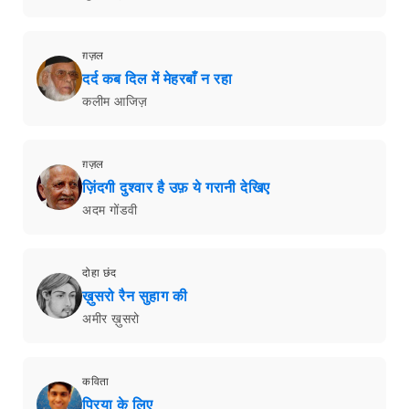
ग़ज़ल
दर्द कब दिल में मेहरबाँ न रहा
कलीम आजिज़
ग़ज़ल
ज़िंदगी दुश्वार है उफ़ ये गरानी देखिए
अदम गोंडवी
दोहा छंद
ख़ुसरो रैन सुहाग की
अमीर ख़ुसरो
कविता
प्रिया के लिए