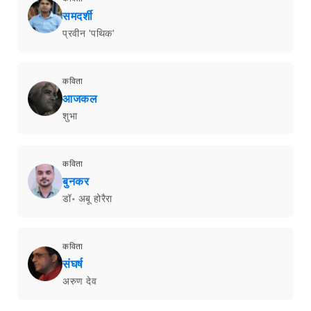
समदर्शी
प्रवीन 'पथिक'
कविता
आजकल
शुभा
कविता
बुनकर
डॉ॰ अबू होरैरा
कविता
संघर्ष
अरुण देव