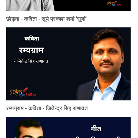
छोड़ना - कविता - सूर्य प्रकाश शर्मा 'सूर्या'
रम्यग्राम - कविता - जितेन्द्र सिंह राणावत