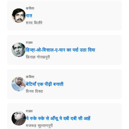
कविता
रात
शरद बिलाैरे
ग़ज़ल
हिज्र-ओ-विसाल-ए-यार का पर्दा उठा दिया
फ़िराक़ गोरखपुरी
कविता
बेटियाँ एक पीढ़ी बनाती
विनय विश्वा
ग़ज़ल
ये रुके रुके से आँसू ये दबी दबी सी आहें
मजरूह सुल्तानपुरी