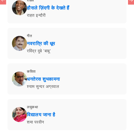
ग़ज़ल
हौसले ज़िंदगी के देखते हैं
राहत इन्दौरी
गीत
नवरात्रि की धूम
रविंद्र दुबे 'बाबू'
कविता
धनतेरस शुभकामना
श्याम सुन्दर अग्रवाल
लघुकथा
विद्यालय जाना है
शमा परवीन