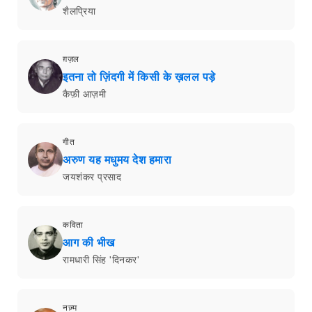
शैलप्रिया
ग़ज़ल
इतना तो ज़िंदगी में किसी के ख़लल पड़े
कैफ़ी आज़मी
गीत
अरुण यह मधुमय देश हमारा
जयशंकर प्रसाद
कविता
आग की भीख
रामधारी सिंह 'दिनकर'
नज़्म