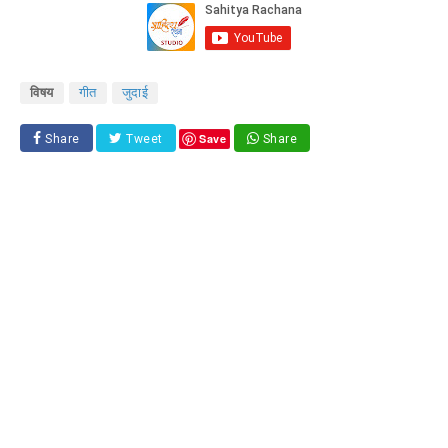
विषय
गीत
जुदाई
Save
Share
Tweet
Share