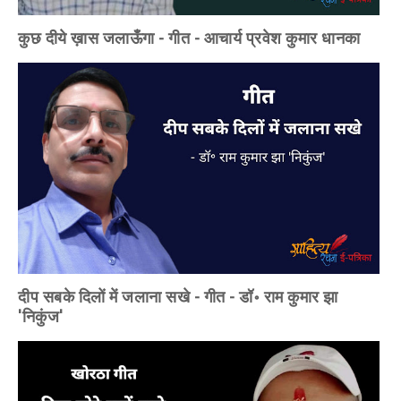
कुछ दीये ख़ास जलाऊँगा - गीत - आचार्य प्रवेश कुमार धानका
दीप सबके दिलों में जलाना सखे - गीत - डॉ॰ राम कुमार झा
'निकुंज'