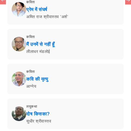
कविता
प्रेम में संघर्ष
अमित राज श्रीवास्तव 'अर्श'
कविता
मैं उनमें से नहीं हूँ
लीलाधर मंडलोई
कविता
कवि की मृत्यु
आग्नेय
लघुकथा
दोष किसका?
सुधीर श्रीवास्तव