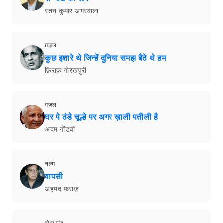
रतन कुमार अगरवाला
ग़ज़ल
कुछ इशारे थे जिन्हें दुनिया समझ बैठे थे हम
फ़िराक़ गोरखपुरी
ग़ज़ल
घर पे ठंडे चूल्हे पर अगर ख़ाली पतीली है
अदम गोंडवी
नज़्म
वापसी
अहमद फ़राज़