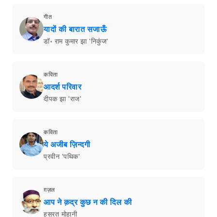
गीत
यादों की बारात सजाऊँ
डॉ॰ राम कुमार झा 'निकुंज'
कविता
आदर्श परिवार
दीपक झा 'राज'
कविता
ये अजीब ज़िन्दगी
प्रवीन 'पथिक'
ग़ज़ल
आप ने क़द्र कुछ न की दिल की
हसरत मोहानी