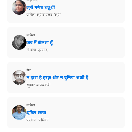
दोहा छंद
श्री गणेश चतुर्थी
सरिता श्रीवास्तव 'श्री'
कविता
जब मैं बोलता हूँ
गोबिन्द प्रसाद
शेर
न हारा है इश्क़ और न दुनिया थकी है
ख़ुमार बाराबंकवी
कविता
धूमिल छाया
प्रवीन 'पथिक'