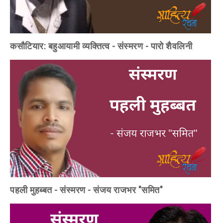
कसौटियार: बहुआयामी व्यक्तित्व - संस्मरण - पारो शैवलिनी
पहली मुहब्बत - संस्मरण - संजय राजभर "समित"