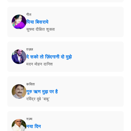
गीत
पिया बिसराये
सुषमा दीक्षित शुक्ला
ग़ज़ल
दे सको तो ज़िंदगानी दो मुझे
मदन मोहन दानिश
कविता
गुरु ऋण मुझ पर है
रविंद्र दुबे 'बाबू'
नज़्म
नया दिन