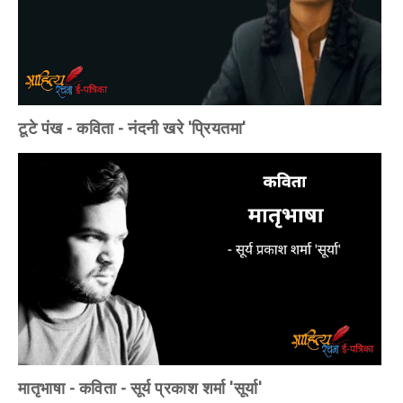
टूटे पंख - कविता - नंदनी खरे 'प्रियतमा'
मातृभाषा - कविता - सूर्य प्रकाश शर्मा 'सूर्या'