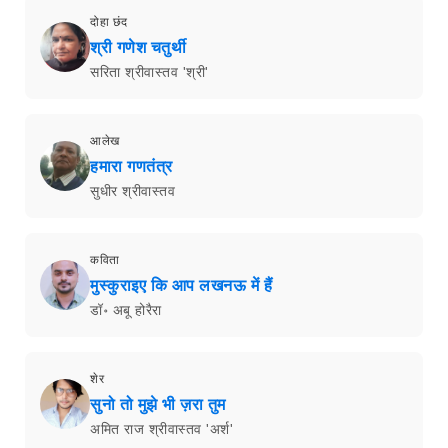
दोहा छंद
श्री गणेश चतुर्थी
सरिता श्रीवास्तव 'श्री'
आलेख
हमारा गणतंत्र
सुधीर श्रीवास्तव
कविता
मुस्कुराइए कि आप लखनऊ में हैं
डॉ॰ अबू होरैरा
शेर
सुनो तो मुझे भी ज़रा तुम
अमित राज श्रीवास्तव 'अर्श'