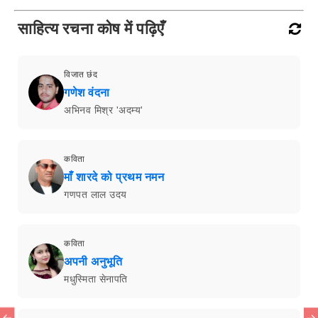
साहित्य रचना कोष में पढ़िएँ
विजात छंद
गणेश वंदना
अभिनव मिश्र 'अदम्य'
कविता
माँ शारदे को प्रथम नमन
गणपत लाल उदय
कविता
अपनी अनुभूति
मधुस्मिता सेनापति