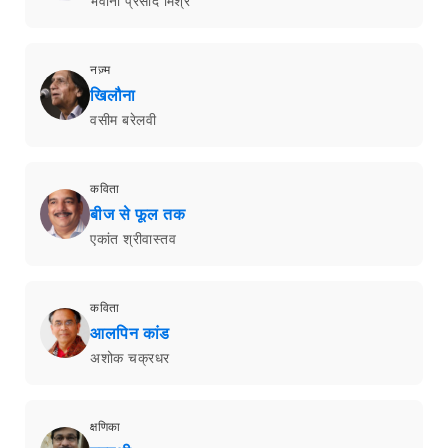
भवानी प्रसाद मिश्र
नज़्म
खिलौना
वसीम बरेलवी
कविता
बीज से फूल तक
एकांत श्रीवास्तव
कविता
आलपिन कांड
अशोक चक्रधर
क्षणिका