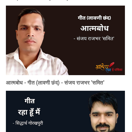
आत्मबोध - गीत (लावणी छंद) - संजय राजभर 'समित'