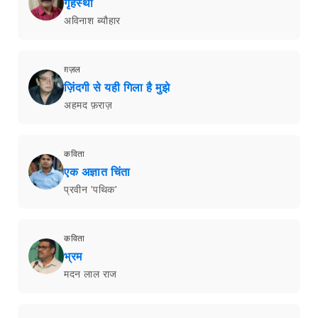
गृहस्थी
अविनाश ब्यौहार
ग़ज़ल
ज़िंदगी से यही गिला है मुझे
अहमद फ़राज़
कविता
एक अज्ञात चिंता
प्रवीन 'पथिक'
कविता
भ्रम
मदन लाल राज