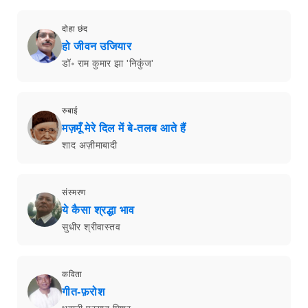
दोहा छंद
हो जीवन उजियार
डॉ॰ राम कुमार झा 'निकुंज'
रुबाई
मज़मूँ मेरे दिल में बे-तलब आते हैं
शाद अज़ीमाबादी
संस्मरण
ये कैसा श्रद्धा भाव
सुधीर श्रीवास्तव
कविता
गीत-फ़रोश