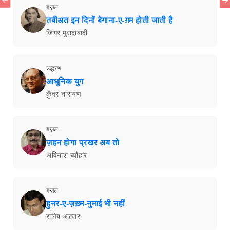
ग़ज़ल
तबीअत इन दिनों बेगाना-ए-ग़म होती जाती है
जिगर मुरादाबादी
उद्धरण
आधुनिक युग
कुँवर नारायण
ग़ज़ल
ज़हन होगा प्रखर अब तो
अविनाश ब्यौहार
ग़ज़ल
हुनर-ए-ज़ख़्म-नुमाई भी नहीं
राग़िब अख़्तर