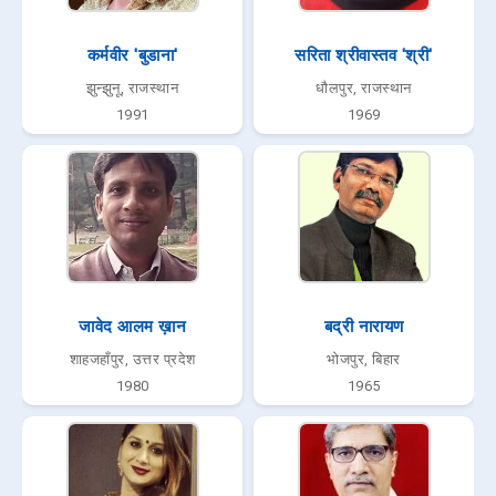
कर्मवीर 'बुडाना'
सरिता श्रीवास्तव 'श्री'
झुन्झुनू, राजस्थान
धौलपुर, राजस्थान
1991
1969
जावेद आलम ख़ान
बद्री नारायण
शाहजहाँपुर, उत्तर प्रदेश
भोजपुर, बिहार
1980
1965