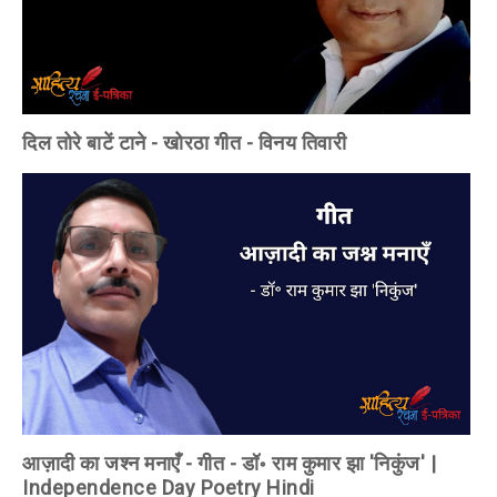
दिल तोरे बाटें टाने - खोरठा गीत - विनय तिवारी
आज़ादी का जश्न मनाएँ - गीत - डॉ॰ राम कुमार झा 'निकुंज' |
Independence Day Poetry Hindi