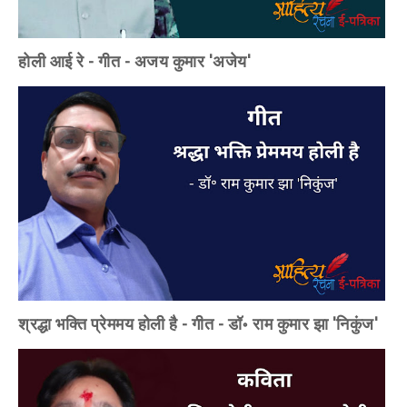
होली आई रे - गीत - अजय कुमार 'अजेय'
श्रद्धा भक्ति प्रेममय होली है - गीत - डॉ॰ राम कुमार झा 'निकुंज'