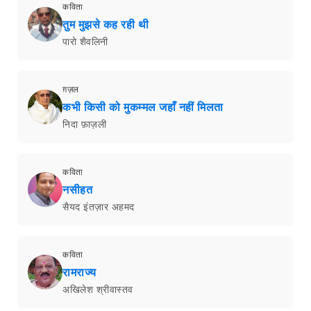
कविता
तुम मुझसे कह रही थी
पारो शैवलिनी
ग़ज़ल
कभी किसी को मुकम्मल जहाँ नहीं मिलता
निदा फ़ाज़ली
कविता
नसीहत
सैयद इंतज़ार अहमद
कविता
रामराज्य
अखिलेश श्रीवास्तव