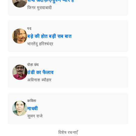
सभी अंदाज़-ए-हुस्न प्यारे हैं
जिगर मुरादाबादी
पद
बड़े की होत बड़ी सब बात
भारतेंदु हरिश्चंद्र
दोहा छंद
ठंडी का फैलाव
अविनाश ब्यौहार
कविता
माधवी
सुमन राजे
विशेष रचनाएँ