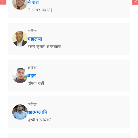
ये रात
लीलाधर मंडलोई
कविता
महालया
रतन कुमार अगरवाला
कविता
वहम
दीपक राही
कविता
आत्मग्लानि
प्रवीन 'पथिक'