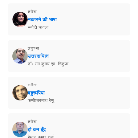
कविता
नकारने की भाषा
ज्योति चावला
लघुकथा
उत्तरदायित्व
डॉ॰ राम कुमार झा 'निकुंज'
कविता
बहुरूपिया
फणीश्वरनाथ रेणु
कविता
हो कर बूँद
हेमन्त कुमार शर्मा