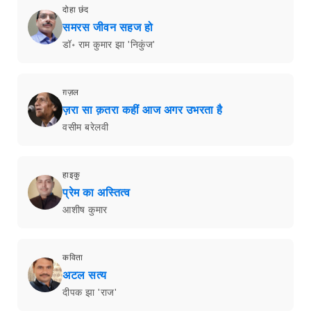
दोहा छंद
समरस जीवन सहज हो
डॉ॰ राम कुमार झा 'निकुंज'
ग़ज़ल
ज़रा सा क़तरा कहीं आज अगर उभरता है
वसीम बरेलवी
हाइकु
प्रेम का अस्तित्व
आशीष कुमार
कविता
अटल सत्य
दीपक झा 'राज'