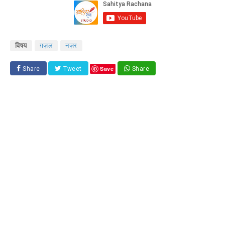
विषय
ग़ज़ल
नज़र
Save
Share
Tweet
Share