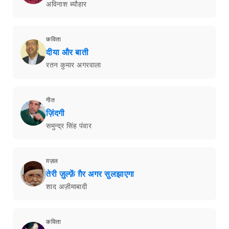
अविनाश ब्यौहार
कविता
दीया और बाती
रतन कुमार अगरवाला
गीत
ज़िंदगी
समुन्द्र सिंह पंवार
ग़ज़ल
तेरी ज़ुल्फ़ें ग़ैर अगर सुलझाएगा
शाद अज़ीमाबादी
कविता