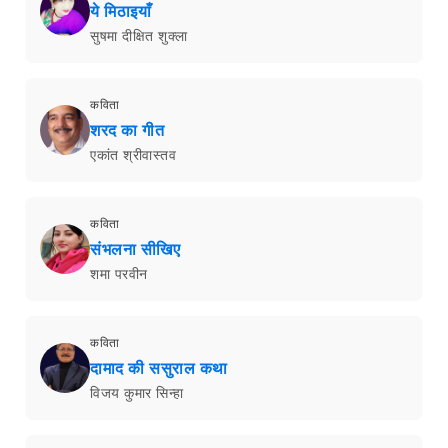
ये मिठाइयाँ
सुषमा दीक्षित शुक्ला
कविता
शरद का गीत
एकांत श्रीवास्तव
कविता
संभलना सीखिए
शमा परवीन
कविता
दामाद की ससुराल कथा
विजय कुमार सिन्हा