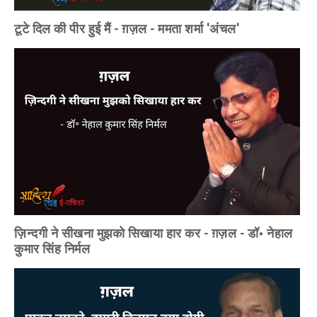
टूटे दिल की पीर हुई मैं - ग़ज़ल - ममता शर्मा 'अंचल'
ज़िन्दगी ने सीखना मुझको सिखाया हार कर - ग़ज़ल - डॉ॰ नेहाल
कुमार सिंह निर्मल