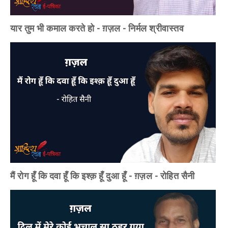
यार तुम भी कमाल करते हो - ग़ज़ल - निर्मल श्रीवास्तव
मैं रोग हूँ कि दवा हूँ कि इश्क़ हूँ दुआ हूँ - ग़ज़ल - रोहित सैनी