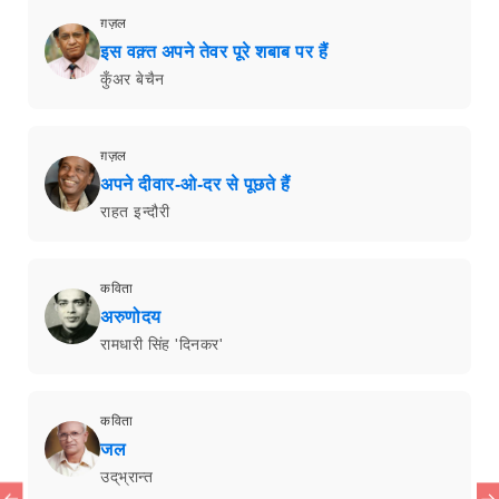
ग़ज़ल
इस वक़्त अपने तेवर पूरे शबाब पर हैं
कुँअर बेचैन
ग़ज़ल
अपने दीवार-ओ-दर से पूछते हैं
राहत इन्दौरी
कविता
अरुणोदय
रामधारी सिंह 'दिनकर'
कविता
जल
उद्‌भ्रान्त