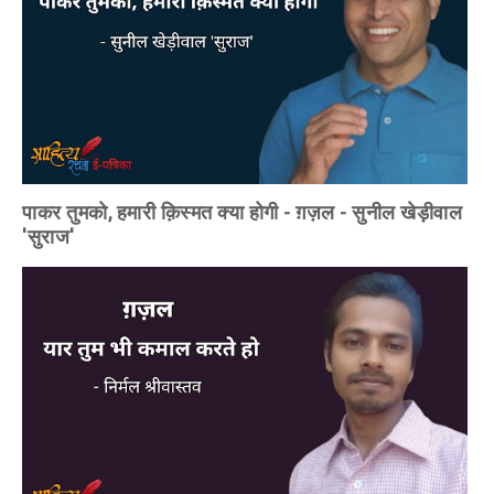
पाकर तुमको, हमारी क़िस्मत क्या होगी - ग़ज़ल - सुनील खेड़ीवाल
'सुराज'