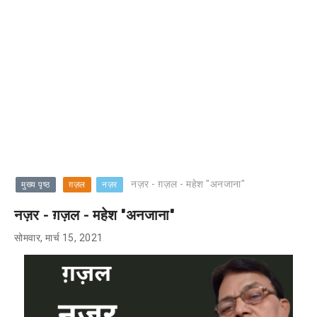
नज़र - ग़ज़ल - महेश "अनजाना"
मुख्य पृष्ठ
ग़ज़ल
नज़र
नज़र - ग़ज़ल - महेश "अनजाना"
सोमवार, मार्च 15, 2021