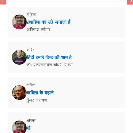
गीतिका
ख़्वाहिश का उठे जनाज़ा है
अविनाश ब्यौहार
कविता
हिंदी हमारे हिन्द की शान है
डॉ॰ सत्यनारायण चौधरी 'सत्या'
कविता
कविता के बहाने
कुँवर नारायण
क्षणिका
गौं