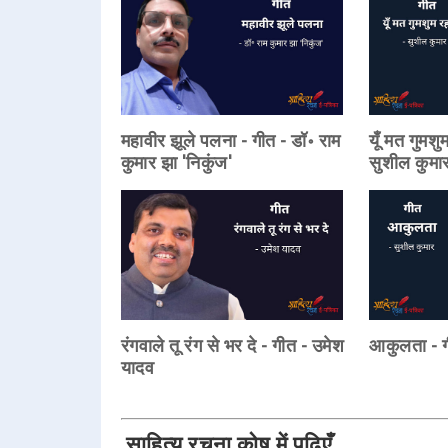
महावीर झूले पलना - गीत - डॉ॰ राम
यूँ मत गुमशु
कुमार झा 'निकुंज'
सुशील कुमा
रंगवाले तू रंग से भर दे - गीत - उमेश
आकुलता - ग
यादव
साहित्य रचना कोष में पढ़िएँ