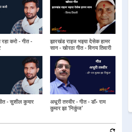
म रहा करो - गीत -
झारखंड राइज भइया देसेक हामर
र
सान - खोरठा गीत - विनय तिवारी
ीत - सुशील कुमार
अधूरी तस्वीर - गीत - डॉ॰ राम
कुमार झा 'निकुंज'