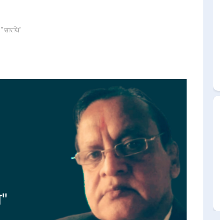
र "सारथि"