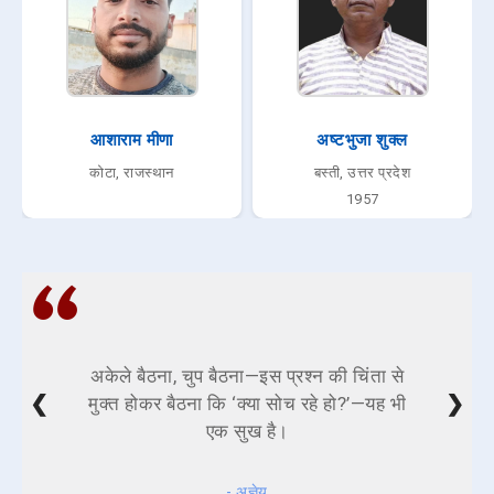
आशाराम मीणा
अष्टभुजा शुक्‍ल
कोटा, राजस्थान
बस्ती, उत्तर प्रदेश
1957
अकेले बैठना, चुप बैठना—इस प्रश्न की चिंता से
❮
❯
मुक्त होकर बैठना कि ‘क्या सोच रहे हो?’—यह भी
एक सुख है।
- अज्ञेय