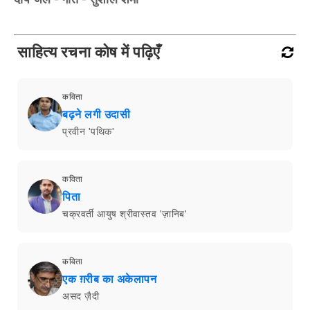
साहित्य रचना कोष में पढ़िएँ
कविता
बढ़ने लगी उदासी
प्रवीन 'पथिक'
कविता
पिता
चक्रवर्ती आयुष श्रीवास्तव 'ज़ानिब'
कविता
एक ग़रीब का अकेलापन
असद ज़ैदी