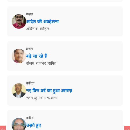
ग़ज़ल
आदेश की अवहेलना
अविनाश ब्यौहार
ग़ज़ल
बढ़े जा रहे हैं
संजय राजभर 'समित'
कविता
नए वित्त वर्ष का हुआ आग़ाज़
रतन कुमार अगरवाला
कविता
उड़ते हुए