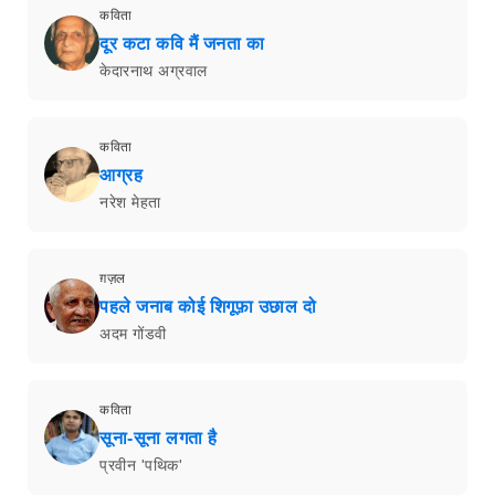
कविता
दूर कटा कवि मैं जनता का
केदारनाथ अग्रवाल
कविता
आग्रह
नरेश मेहता
ग़ज़ल
पहले जनाब कोई शिगूफ़ा उछाल दो
अदम गोंडवी
कविता
सूना-सूना लगता है
प्रवीन 'पथिक'