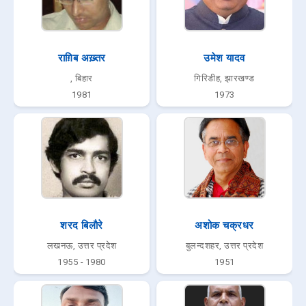
राग़िब अख़्तर
उमेश यादव
, बिहार
गिरिडीह, झारखण्ड
1981
1973
शरद बिलाैरे
अशोक चक्रधर
लखनऊ, उत्तर प्रदेश
बुलन्दशहर, उत्तर प्रदेश
1955 - 1980
1951