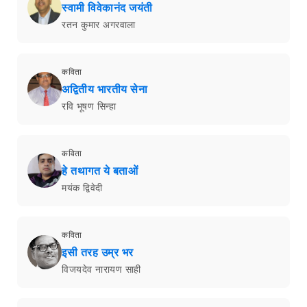
स्वामी विवेकानंद जयंती
रतन कुमार अगरवाला
कविता
अद्वितीय भारतीय सेना
रवि भूषण सिन्हा
कविता
हे तथागत ये बताओं
मयंक द्विवेदी
कविता
इसी तरह उम्र भर
विजयदेव नारायण साही