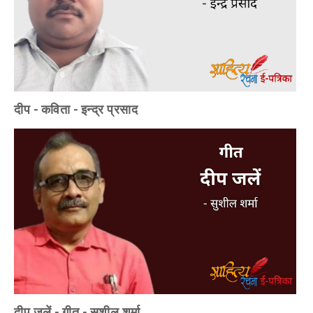
दीप - कविता - इन्द्र प्रसाद
दीप जलें - गीत - सुशील शर्मा