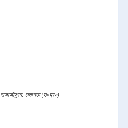
ा - राजाजीपुरम, लखनऊ (उ०प्र०)