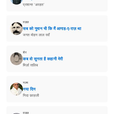
प्रशान्त 'अरहत'
ग़ज़ल
सब को गुमान भी कि मैं आगाह-ए-राज़ था
जगत मोहन लाल रवाँ
शेर
कब वो सुनता है कहानी मेरी
मिर्ज़ा ग़ालिब
नज़्म
नया दिन
निदा फ़ाज़ली
ग़ज़ल