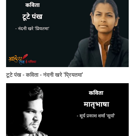
टूटे पंख - कविता - नंदनी खरे 'प्रियतमा'