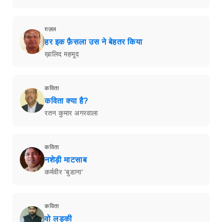
ग़ज़ल
हर इक फ़ैसला उस ने बेहतर किया
ख़ालिद महमूद
कविता
कविता क्या है?
रतन कुमार अगरवाला
कविता
नशेड़ी माटसाब
कर्मवीर 'बुडाना'
कविता
वो लड़की