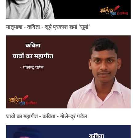
मातृभाषा - कविता - सूर्य प्रकाश शर्मा 'सूर्या'
घावों का महागीत - कविता - गोलेन्द्र पटेल