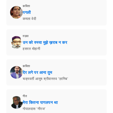
कविता
पगली
कमला वेदी
ग़ज़ल
उन को रुस्वा मुझे ख़राब न कर
हसरत मोहानी
कविता
देर लगे पर आना तुम
चक्रवर्ती आयुष श्रीवास्तव 'ज़ानिब'
गीत
मेरा कितना पागलपन था
गोपालदास 'नीरज'