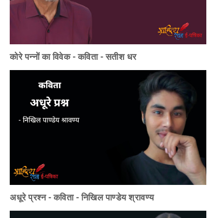
कोरे पन्नों का विवेक - कविता - सतीश धर
अधूरे प्रश्न - कविता - निखिल पाण्डेय श्रावण्य