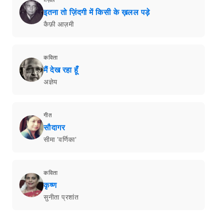
इतना तो ज़िंदगी में किसी के ख़लल पड़े
कैफ़ी आज़मी
कविता
मैं देख रहा हूँ
अज्ञेय
गीत
सौदागर
सीमा 'वर्णिका'
कविता
कृष्ण
सुनीता प्रशांत