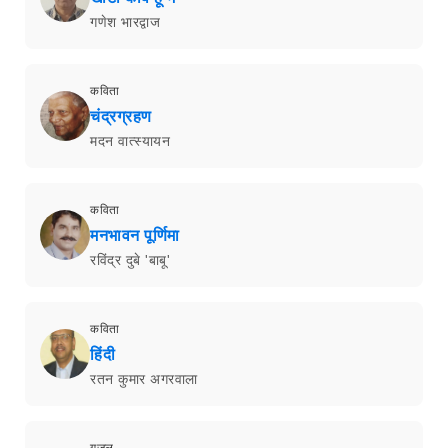
गणेश भारद्वाज
कविता
चंद्रग्रहण
मदन वात्स्यायन
कविता
मनभावन पूर्णिमा
रविंद्र दुबे 'बाबू'
कविता
हिंदी
रतन कुमार अगरवाला
ग़ज़ल