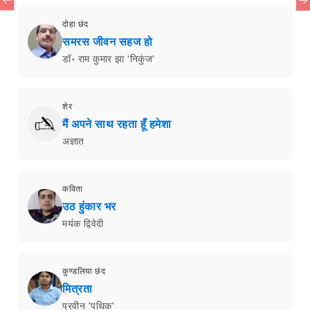
दोहा छंद
समरस जीवन सहज हो
डॉ॰ राम कुमार झा 'निकुंज'
शेर
मैं अपने साथ रहता हूँ हमेशा
अज्ञात
कविता
उठ हुंकार भर
मयंक द्विवेदी
कुण्डलिया छंद
मित्रता
प्रवीन 'पथिक'