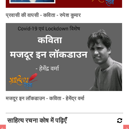
प्रवासी की वापसी - कविता - रुपेश कुमार
मजदूर इन लॉकडाउन - कविता - हेमेंद्र वर्मा
साहित्य रचना कोष में पढ़िएँ