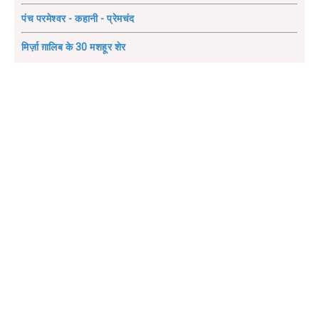
पंच परमेश्वर - कहानी - प्रेमचंद
मिर्ज़ा ग़ालिब के 30 मशहूर शेर