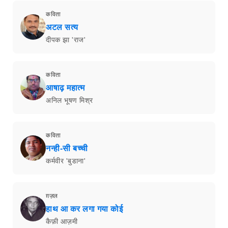
कविता
अटल सत्य
दीपक झा 'राज'
कविता
आषाढ़ महात्म
अनिल भूषण मिश्र
कविता
नन्ही-सी बच्ची
कर्मवीर 'बुडाना'
ग़ज़ल
हाथ आ कर लगा गया कोई
कैफ़ी आज़मी