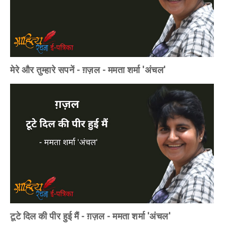
मेरे और तुम्हारे सपनें - ग़ज़ल - ममता शर्मा 'अंचल'
टूटे दिल की पीर हुई मैं - ग़ज़ल - ममता शर्मा 'अंचल'