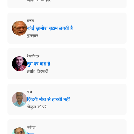
ग़ज़ल
कोई ख़ामोश ज़ख़्म लगती है
गुलज़ार
रेखाचित्र
तुम पर दाग़ है
ईशांत त्रिपाठी
गीत
ज़िंदगी मौत से हारती नहीं
गोकुल कोठारी
कविता