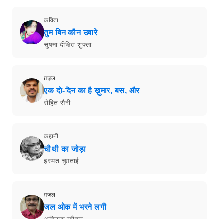
कविता
तुम बिन कौन उबारे
सुषमा दीक्षित शुक्ला
ग़ज़ल
एक दो-दिन का है ख़ुमार, बस, और
रोहित सैनी
कहानी
चौथी का जोड़ा
इस्मत चुग़ताई
ग़ज़ल
जल ओक में भरने लगी
अविनाश ब्यौहार