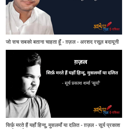
जो सच सबको बताना चाहता हूँ - ग़ज़ल - अरशद रसूल बदायूनी
सिर्फ़ मरते हैं यहाँ हिन्दू, मुसलमाँ या दलित - ग़ज़ल - सूर्य प्रकाश