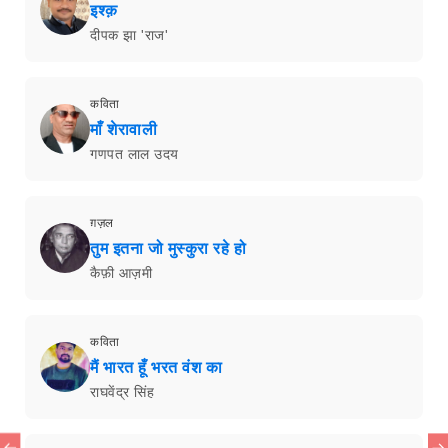
इश्क़
दीपक झा 'राज'
कविता
माँ शेरावाली
गणपत लाल उदय
ग़ज़ल
तुम इतना जो मुस्कुरा रहे हो
कैफ़ी आज़मी
कविता
मैं भारत हूँ भरत वंश का
राघवेंद्र सिंह