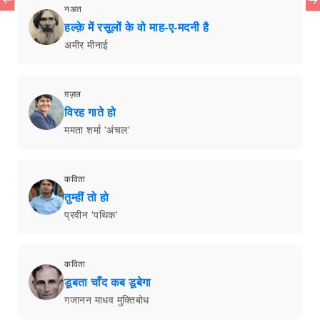
नअत
हल्क़े में रसूलों के वो माह-ए-मदनी है
अमीर मीनाई
ग़ज़ल
विरह गाते हो
ममता शर्मा 'अंचल'
कविता
तुम्हीं तो हो
प्रवीन 'पथिक'
कविता
डूबता चाँद कब डूबेगा
गजानन माधव मुक्तिबोध