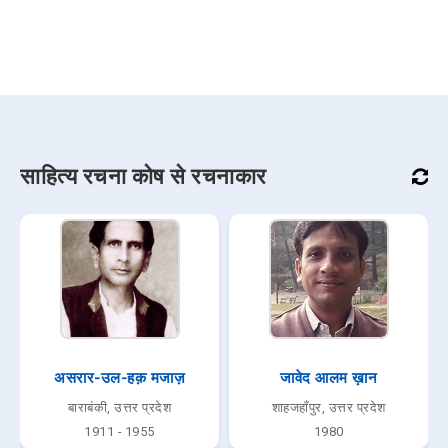
साहित्य रचना कोष से रचनाकार
असरार-उल-हक़ मजाज़
जावेद आलम ख़ान
बाराबंकी, उत्तर प्रदेश
शाहजहाँपुर, उत्तर प्रदेश
1911 - 1955
1980