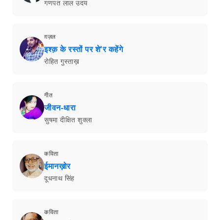
गणपत लाल उदय
ग़ज़ल
इश्क़ के रस्तों पर शे'र कहेंगे
रोहित गुस्ताख़
गीत
जीवन-धारा
सुषमा दीक्षित शुक्ला
कविता
ईमानख़ोर
दूधनाथ सिंह
कविता