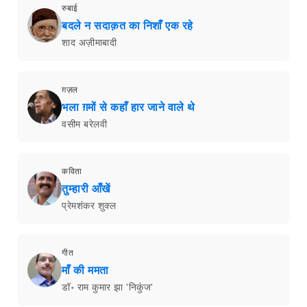
रुबाई
बदले न सदाक़त का निशाँ एक रहे
शाद अज़ीमाबादी
ग़ज़ल
भला ग़मों से कहाँ हार जाने वाले थे
वसीम बरेलवी
कविता
तुम्हारी आँखें
प्रेमशंकर शुक्ल
गीत
माँ की ममता
डॉ॰ राम कुमार झा 'निकुंज'