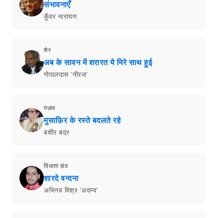
संभावनाएँ
कुँवर नारायण
शेर
अब के सावन में शरारत ये मिरे साथ हुई
गोपालदास 'नीरज'
ग़ज़ल
मुसाफ़िर के रस्ते बदलते रहे
बशीर बद्र
विधाता छंद
शारदे वन्दना
अभिनव मिश्र 'अदम्य'