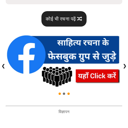
कोई भी रचना पढ़ें
❮
❯
विज्ञापन