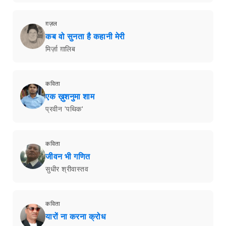
ग़ज़ल
कब वो सुनता है कहानी मेरी
मिर्ज़ा ग़ालिब
कविता
एक ख़ुशनुमा शाम
प्रवीन 'पथिक'
कविता
जीवन भी गणित
सुधीर श्रीवास्तव
कविता
यारों ना करना क्रोध