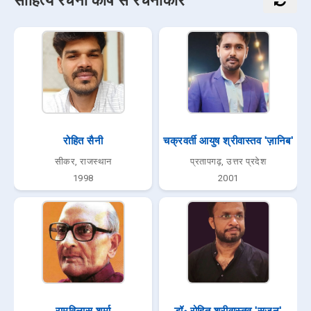
साहित्य रचना कोष से रचनाकार
रोहित सैनी
चक्रवर्ती आयुष श्रीवास्तव 'ज़ानिब'
सीकर, राजस्थान
प्रतापगढ़, उत्तर प्रदेश
1998
2001
रामविलास शर्मा
डॉ॰ रोहित श्रीवास्तव 'सृजन'