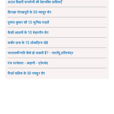
अटल बिहारी वाजपेयी की देशभक्ति कविताएँ
फ़िराक़ गोरखपुरी के 30 मशहूर शेर
दुष्यंत कुमार की 10 चुनिंदा ग़ज़लें
कैफ़ी आज़मी के 10 बेहतरीन शेर
कबीर दास के 15 लोकप्रिय दोहे
भारतवर्षोन्नति कैसे हो सकती है? - भारतेंदु हरिश्चंद्र
पंच परमेश्वर - कहानी - प्रेमचंद
मिर्ज़ा ग़ालिब के 30 मशहूर शेर