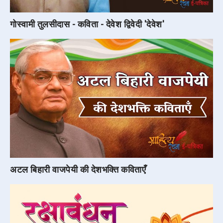
गोस्वामी तुलसीदास - कविता - देवेश द्विवेदी 'देवेश'
अटल बिहारी वाजपेयी की देशभक्ति कविताएँ