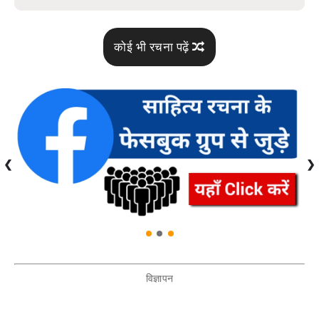
कोई भी रचना पढ़ें
❮
❯
विज्ञापन