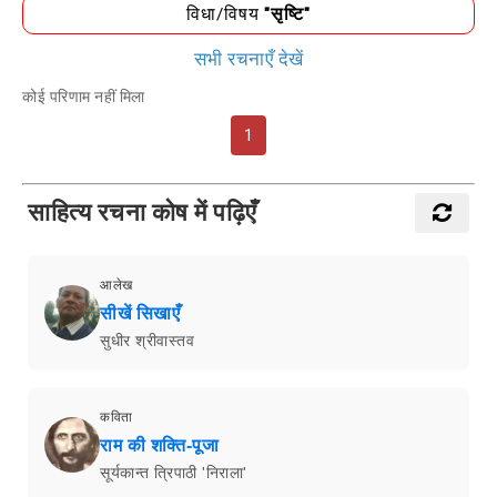
विधा/विषय
"सृष्टि"
सभी रचनाएँ देखें
कोई परिणाम नहीं मिला
1
साहित्य रचना कोष में पढ़िएँ
आलेख
सीखें सिखाएँ
सुधीर श्रीवास्तव
कविता
राम की शक्ति-पूजा
सूर्यकान्त त्रिपाठी 'निराला'