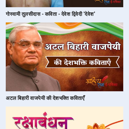
गोस्वामी तुलसीदास - कविता - देवेश द्विवेदी 'देवेश'
अटल बिहारी वाजपेयी की देशभक्ति कविताएँ