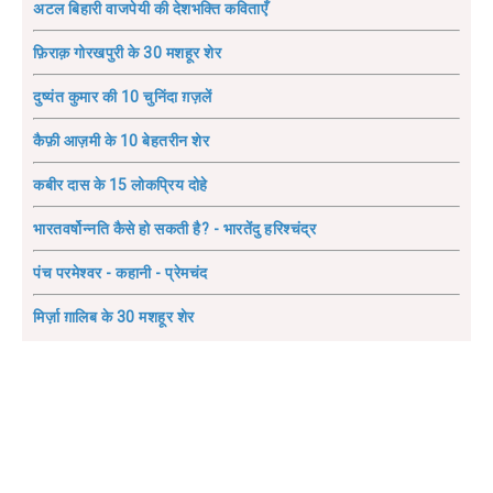
अटल बिहारी वाजपेयी की देशभक्ति कविताएँ
फ़िराक़ गोरखपुरी के 30 मशहूर शेर
दुष्यंत कुमार की 10 चुनिंदा ग़ज़लें
कैफ़ी आज़मी के 10 बेहतरीन शेर
कबीर दास के 15 लोकप्रिय दोहे
भारतवर्षोन्नति कैसे हो सकती है? - भारतेंदु हरिश्चंद्र
पंच परमेश्वर - कहानी - प्रेमचंद
मिर्ज़ा ग़ालिब के 30 मशहूर शेर