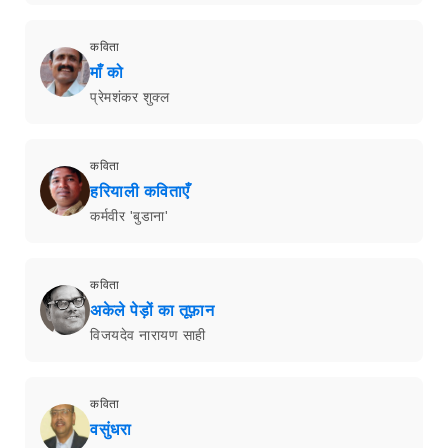
कविता
माँ को
प्रेमशंकर शुक्ल
कविता
हरियाली कविताएँ
कर्मवीर 'बुडाना'
कविता
अकेले पेड़ों का तूफ़ान
विजयदेव नारायण साही
कविता
वसुंधरा