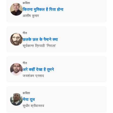
कविता
कितना मुश्किल है पिता होना
आशीष कुमार
गीत
छलके छल के पैमाने क्या
सूर्यकान्त त्रिपाठी 'निराला'
गीत
अरे कहीं देखा है तुमने
जयशंकर प्रसाद
कविता
भैया दूज
सुधीर श्रीवास्तव