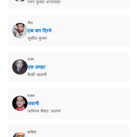
रतन कुमार अगरवाला
गीत
एक बार प्रिये
सुशील कुमार
नज़्म
एक लम्हा!
कैफ़ी आज़मी
ग़ज़ल
जवानी
अभिनव मिश्र 'अदम्य'
कविता