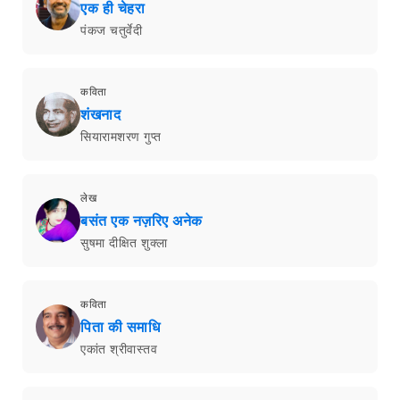
एक ही चेहरा
पंकज चतुर्वेदी
कविता
शंखनाद
सियारामशरण गुप्त
लेख
बसंत एक नज़रिए अनेक
सुषमा दीक्षित शुक्ला
कविता
पिता की समाधि
एकांत श्रीवास्तव