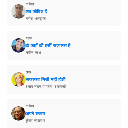
कविता
शव जीवित हैं
गणेश भारद्वाज
ग़ज़ल
दो जहाँ की हसीं जज़ालत है
नवीन नाथ
लेख
सफलता निजी नहीं होती
श्याम नंदन पाण्डेय 'श्यामजी'
कविता
अपने बजाय
कुँवर नारायण