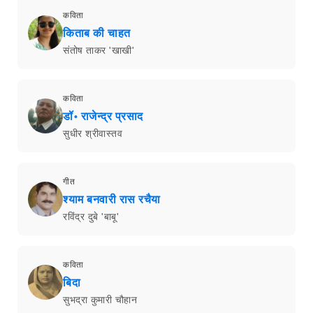
कविता
किताब की चाहत
संतोष ताकर 'खाखी'
कविता
डॉ॰ राजेन्द्र प्रसाद
सुधीर श्रीवास्तव
गीत
श्याम बनवारी रास रचैया
रविंद्र दुबे 'बाबू'
कविता
बिदा
सुभद्रा कुमारी चौहान