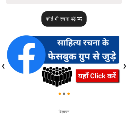
कोई भी रचना पढ़ें
❮
❯
विज्ञापन