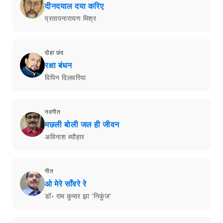
दीनदयाल दया करिए
प्रतापनारायण मिश्र
दोहा छंद
रक्षा बंधन
विपिन दिलवरिया
नवगीत
मछली बोली जल ही जीवन
अविनाश ब्यौहार
गीत
ओ मेरे साँवरे रे
डॉ॰ राम कुमार झा 'निकुंज'