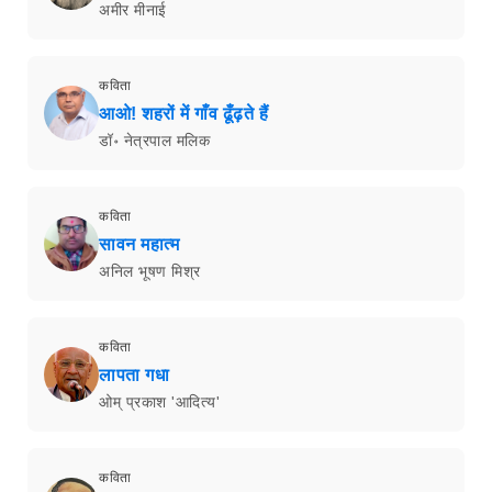
अमीर मीनाई
कविता
आओ! शहरों में गाँव ढूँढ़ते हैं
डॉ॰ नेत्रपाल मलिक
कविता
सावन महात्म
अनिल भूषण मिश्र
कविता
लापता गधा
ओम् प्रकाश 'आदित्य'
कविता