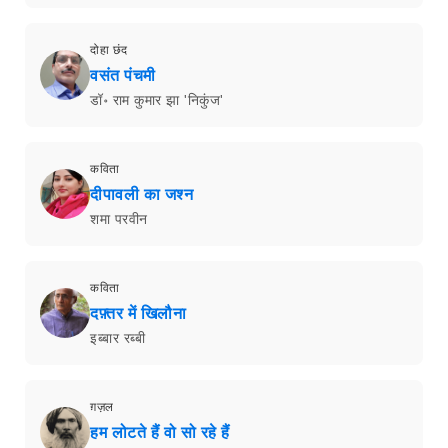
दोहा छंद
वसंत पंचमी
डॉ॰ राम कुमार झा 'निकुंज'
कविता
दीपावली का जश्न
शमा परवीन
कविता
दफ़्तर में खिलौना
इब्बार रब्बी
ग़ज़ल
हम लोटते हैं वो सो रहे हैं